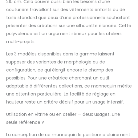
vestes, pulls, robes,
210 cm. Cela couvre aussi bien les besoins d’une
robes de mariée
couturière travaillant sur des vêtements enfants ou de
exposées, avec une
taille standard que ceux d’une professionnelle souhaitant
forte adaptabilité
présenter des créations sur une silhouette élancée. Cette
Largement utilisé : le
mannequin peut être
polyvalence est un argument sérieux pour les ateliers
utilisé dans des
multi-projets.
expositions, des
magasins, des
Les 3 modèles disponibles dans la gamme laissent
vestiaires, des
supposer des variantes de morphologie ou de
boutiques de
configuration, ce qui élargit encore le champ des
mariage, des bases
possibles. Pour une créatrice cherchant un outil
de photographie, des
magasins de
adaptable à différentes collections, ce mannequin mérite
vêtements, des
une attention particulière. La facilité de réglage en
centres
hauteur reste un critère décisif pour un usage intensif.
commerciaux, etc., ou
des designers
Utilisation en vitrine ou en atelier — deux usages, une
dessinant, créant des
seule référence ?
motifs,
confectionnant des
La conception de ce mannequin le positionne clairement
vêtements, etc. 6