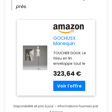
près.
GOCHUSX
Manequin
Couture
TOUCHER DOUX: Le
Femme, 150-
tissu en lin
210CM Réglable
enveloppe tout le
en Hauteur
corps, délicat et
Femme
323,64 €
doux pour la peau.
Mannequin avec
Avec des modèles
en Bois Bras,
de tête, très
Robuste Vitrine
approprié pour
Affichage
porter des
Étagère, Métal
vêtements, des
Base, 3 Modèles,
bijoux, des
2 Couleurs(E)
Disponibilité et prix à jour – informations fournies par
écharpes, des