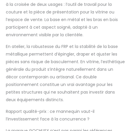
à la croisée de deux usages : l’outil de travail pour la
CHOIX: Nous vous
proposons 3 styles et
couture et la pièce de présentation pour la vitrine ou
2 couleurs de bases
l’espace de vente. La base en métal et les bras en bois
au choix. La
participent à cet aspect soigné, adapté à un
correspondance des
environnement visible par la clientèle.
couleurs moderne
peut être assortie à
En atelier, la robustesse du FRP et la stabilité de la base
des magasins avec
métallique permettent d’épingler, draper et ajuster les
différents styles de
décoration. Si vous
pièces sans risque de basculement. En vitrine, l’esthétique
avez des questions
générale du produit s’intègre naturellement dans un
sur nos produits,
décor contemporain ou artisanal. Ce double
veuillez contacter le
positionnement constitue un vrai avantage pour les
service client par e-
mail
petites structures qui ne souhaitent pas investir dans
deux équipements distincts.
Rapport qualité-prix : ce mannequin vaut-il
l’investissement face à la concurrence ?
La marque GOCHUSX n’est pas parmi les références