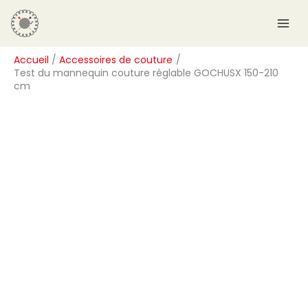
Aller
R
au
e
contenu
c
Accueil
Accessoires de couture
h
Test du mannequin couture réglable GOCHUSX 150-210
e
cm
r
c
h
e
r