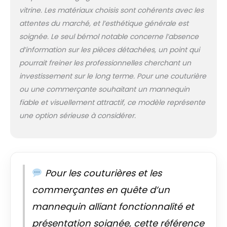
violons, avec une
vitrine. Les matériaux choisis sont cohérents avec les
grande flexibilité
attentes du marché, et l’esthétique générale est
HAUTEUR RÉGLABLE: Il
peut être ajusté
soignée. Le seul bémol notable concerne l’absence
entre 130-210CM.
d’information sur les pièces détachées, un point qui
Vous pouvez ajuster
pourrait freiner les professionnelles cherchant un
à la hauteur
investissement sur le long terme. Pour une couturière
appropriée en
ou une commerçante souhaitant un mannequin
fonction du style et
de la longueur des
fiable et visuellement attractif, ce modèle représente
manteaux, jupes,
une option sérieuse à considérer.
chemises,
pantalons, vestes,
pulls, robes, robes
de mariée
exposées, avec une
Pour les couturières et les
forte adaptabilité
Largement utilisé : le
commerçantes en quête d’un
mannequin peut
mannequin alliant fonctionnalité et
être utilisé dans des
expositions, des
présentation soignée, cette référence