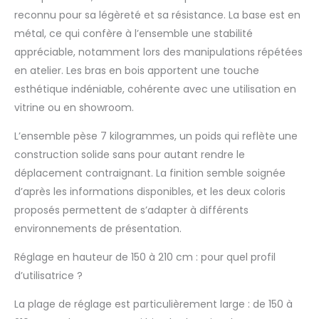
claire et naturelle,
reconnu pour sa légèreté et sa résistance. La base est en
design suspendu,
métal, ce qui confère à l’ensemble une stabilité
connexion
appréciable, notamment lors des manipulations répétées
transparente, facile à
démonter et à
en atelier. Les bras en bois apportent une touche
installer, beau et à la
esthétique indéniable, cohérente avec une utilisation en
mode. Joints mobiles
vitrine ou en showroom.
réalistes, qui peuvent
réaliser diverses
L’ensemble pèse 7 kilogrammes, un poids qui reflète une
formes et violons,
construction solide sans pour autant rendre le
avec une grande
flexibilité HAUTEUR
déplacement contraignant. La finition semble soignée
RÉGLABLE: Il peut être
d’après les informations disponibles, et les deux coloris
ajusté entre 130-
proposés permettent de s’adapter à différents
210CM. Vous pouvez
environnements de présentation.
ajuster à la hauteur
appropriée en
Réglage en hauteur de 150 à 210 cm : pour quel profil
fonction du style et
d’utilisatrice ?
de la longueur des
manteaux, jupes,
La plage de réglage est particulièrement large : de 150 à
chemises, pantalons,