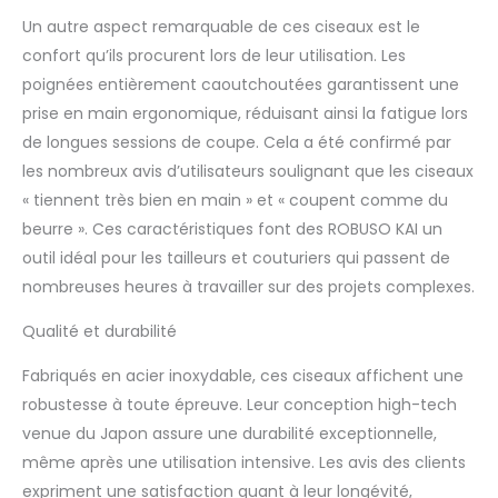
l’extrémité du manche
Un autre aspect remarquable de ces ciseaux est le
et recouvertes d’un
confort qu’ils procurent lors de leur utilisation. Les
"élastomère" en
poignées entièrement caoutchoutées garantissent une
plastique souple. Cela
garantit une meilleure
prise en main ergonomique, réduisant ainsi la fatigue lors
stabilité, un meilleur
de longues sessions de coupe. Cela a été confirmé par
équilibre et une
les nombreux avis d’utilisateurs soulignant que les ciseaux
agréable maniabilité
« tiennent très bien en main » et « coupent comme du
lors de la coupe. Grâce
aux grandes
beurre ». Ces caractéristiques font des ROBUSO KAI un
ouvertures, ces ciseaux
outil idéal pour les tailleurs et couturiers qui passent de
peuvent également
nombreuses heures à travailler sur des projets complexes.
être saisis fermement.
Coupe sans fatigue et
Qualité et durabilité
précise. Tous les
ciseaux sont équipés
Fabriqués en acier inoxydable, ces ciseaux affichent une
de vis à couronne
robustesse à toute épreuve. Leur conception high-tech
réglables, ce qui
venue du Japon assure une durabilité exceptionnelle,
permet un réglage
facile de la tension.
même après une utilisation intensive. Les avis des clients
Série KAI. Nos clients
expriment une satisfaction quant à leur longévité,