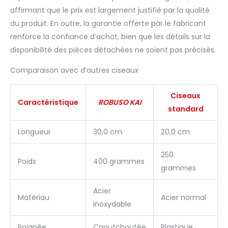
apprécient la facilité
affirmant que le prix est largement justifié par la qualité
d'utilisation, la
du produit. En outre, la garantie offerte par le fabricant
sensation parfaite et la
renforce la confiance d’achat, bien que les détails sur la
simplicité de coupe,
même dans une
disponibilité des pièces détachées ne soient pas précisés.
application industrielle.
Des variantes pour les
Comparaison avec d’autres ciseaux
gauchers et les
droitiers sont
Ciseaux
disponibles.
Caractéristique
ROBUSO KAI
standard
Longueur
30,0 cm
20,0 cm
250
Poids
400 grammes
grammes
Acier
Matériau
Acier normal
inoxydable
Poignée
Caoutchoutée
Plastique