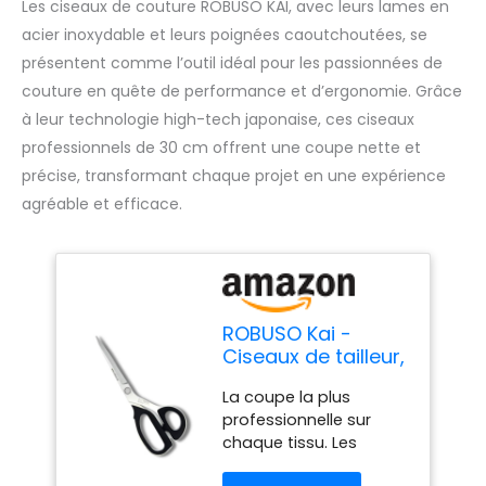
Les ciseaux de couture ROBUSO KAI, avec leurs lames en
acier inoxydable et leurs poignées caoutchoutées, se
présentent comme l’outil idéal pour les passionnées de
couture en quête de performance et d’ergonomie. Grâce
à leur technologie high-tech japonaise, ces ciseaux
professionnels de 30 cm offrent une coupe nette et
précise, transformant chaque projet en une expérience
agréable et efficace.
ROBUSO Kai -
Ciseaux de tailleur,
grandes ciseaux
La coupe la plus
professionnels en
professionnelle sur
tissu, ciseaux high-
chaque tissu. Les
tech du Japon,
ciseaux domestiques
30,0 cm – 11,5", en