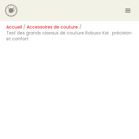
Aller
R
au
e
contenu
c
Accueil
Accessoires de couture
h
Test des grands ciseaux de couture Robuso Kai : précision
e
et confort
r
c
h
e
r