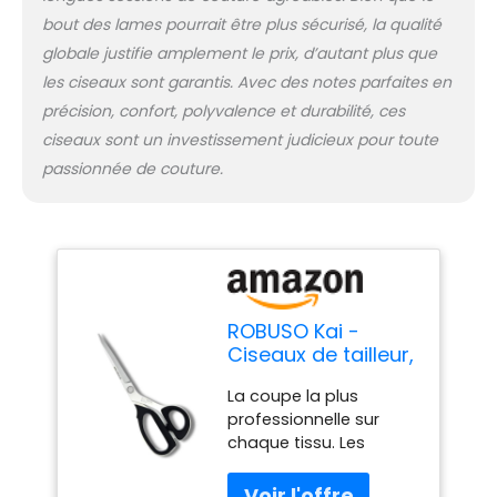
aux grandes
bout des lames pourrait être plus sécurisé, la qualité
ouvertures, ces ciseaux
peuvent également
globale justifie amplement le prix, d’autant plus que
être saisis fermement.
les ciseaux sont garantis. Avec des notes parfaites en
Coupe sans fatigue et
précision, confort, polyvalence et durabilité, ces
précise. Tous les
ciseaux sont un investissement judicieux pour toute
ciseaux sont équipés
passionnée de couture.
de vis à couronne
réglables, ce qui
permet un réglage
facile de la tension.
Série KAI. Nos clients
apprécient la facilité
d'utilisation, la
ROBUSO Kai -
sensation parfaite et la
Ciseaux de tailleur,
simplicité de coupe,
grandes ciseaux
même dans une
La coupe la plus
professionnels en
application industrielle.
professionnelle sur
tissu, ciseaux high-
Des variantes pour les
chaque tissu. Les
tech du Japon,
gauchers et les
ciseaux domestiques
30,0 cm – 11,5", en
droitiers sont
de haute qualité sont
acier inoxydable
disponibles.