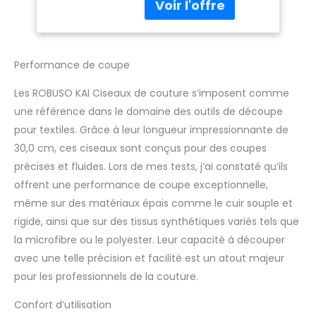
de haute qualité sont
acier inoxydable
l'assistant parfait pour
antirouille,
coudre et couper au
manches
mètre comme le cuir, le
entièrement
coton, le jersey, le
gainés de
Performance de coupe
denim, les tissus
caoutchouc
précieux et de
Les ROBUSO KAI Ciseaux de couture s’imposent comme
nombreux autres tissus
une référence dans le domaine des outils de découpe
légers et lourds.
pour textiles. Grâce à leur longueur impressionnante de
Ciseaux en tissu
30,0 cm, ces ciseaux sont conçus pour des coupes
résistant. Les lames
sont fabriquées en
précises et fluides. Lors de mes tests, j’ai constaté qu’ils
acier inoxydable
offrent une performance de coupe exceptionnelle,
robuste (58 HRC), de
même sur des matériaux épais comme le cuir souple et
manière à garantir une
rigide, ainsi que sur des tissus synthétiques variés tels que
haute résistance lors
de la coupe et des
la microfibre ou le polyester. Leur capacité à découper
performances de
avec une telle précision et facilité est un atout majeur
coupe durables.
pour les professionnels de la couture.
Agréablement dans la
main. Les lames sont
Confort d’utilisation
tirées jusqu’à