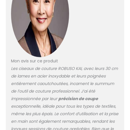
résistant. Les lames
sont fabriquées en
acier inoxydable
robuste (58 HRC), de
manière à garantir une
haute résistance lors
de la coupe et des
performances de
coupe durables.
Agréablement dans la
Mon avis sur ce produit
main. Les lames sont
Les ciseaux de couture ROBUSO KAI, avec leurs 30 cm
tirées jusqu’à
de lames en acier inoxydable et leurs poignées
l’extrémité du manche
et recouvertes d’un
entièrement caoutchoutées, incarnent le summum
"élastomère" en
de l’outil de couture professionnel. J’ai été
plastique souple. Cela
impressionnée par leur
précision de coupe
garantit une meilleure
exceptionnelle, idéale pour tous les types de textiles,
stabilité, un meilleur
équilibre et une
même les plus épais. Le confort d’utilisation et la prise
agréable maniabilité
en main sont également remarquables, rendant les
lors de la coupe. Grâce
longues sessions de couture agréables. Bien que le