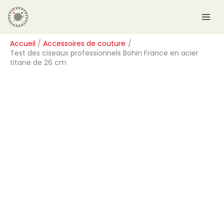
Aller
R
au
e
contenu
c
Accueil
Accessoires de couture
h
Test des ciseaux professionnels Bohin France en acier
e
titane de 26 cm
r
c
h
e
r