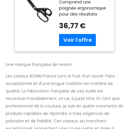
Comprend une
Titane Recouvert
poignée ergonomique
(26cm)
pour des résultats
Professionnel
professionnels dans les
Couture Ciseaux
36,77 €
tâches de couture
avec Ergonomique
Fabriqué en acier
Poignées - 1 Pièce,
inoxydable avec un
Argent
revêtement en titane
Les lames incurvées
offrent une plus grande
précision, réduisant
Une marque française de renom
ainsi le besoin de
soulever le tissu
Les ciseaux BOHIN France sont le fruit d’un savoir-faire
pendant la coupe Avec
exceptionnel et d’une longue tradition en matière de
des lames de coupe de
qualité. La fabrication française de ces outils est
3.5mm d'épaisseur, ils
reconnue mondialement, et ce, à juste titre. En tant que
offrent une puissance
de coupe
professionnel de la couture, je suis en quête constante de
supplémentaire Conçu
produits capables de répondre à mes exigences de
pour les droitiers pour
précision et de fiabilité. Ces ciseaux, au tranchant
une utilisation
exceptionnel, promettent une coupe nette et aisée à