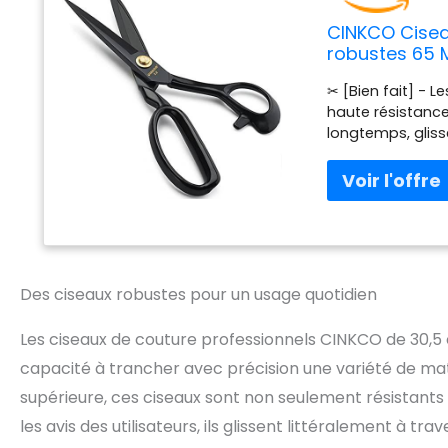
CINKCO Cisea
robustes 65 M
pour la maison
✂ [Bien fait] - L
(Super L)
haute résistanc
longtemps, gliss
un couteau chau
une variété de mat
plastique, plusie
projets artistiqu
vous l'utilisez p
domestiques et a
cm. Si vous l'uti
Des ciseaux robustes pour un usage quotidien
veuillez choisir
plastique, confo
Les ciseaux de couture professionnels CINKCO de 30,5 
facilement. ✂[Hér
artisanal séculai
capacité à trancher avec précision une variété de maté
supérieure, ces ciseaux sont non seulement résistants
les avis des utilisateurs, ils glissent littéralement à trav