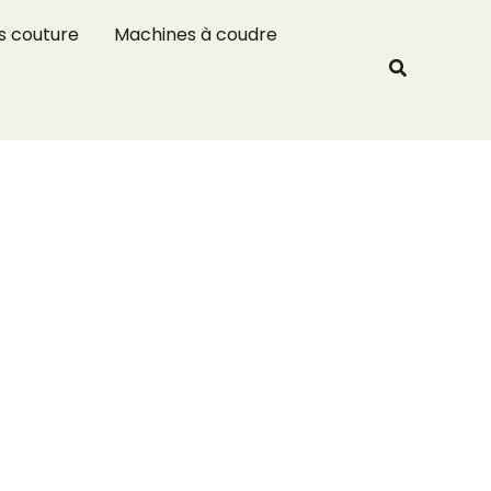
R
s couture
Machines à coudre
e
Recherche
c
h
e
r
c
h
e
r