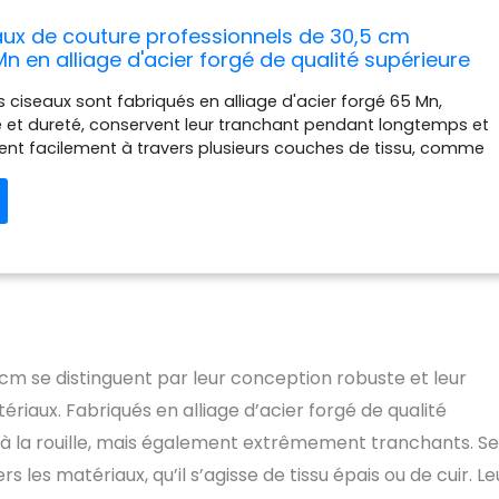
ux de couture professionnels de 30,5 cm
n en alliage d'acier forgé de qualité supérieure
, le bureau, la coupe du cuir épais et le tissu
es ciseaux sont fabriqués en alliage d'acier forgé 65 Mn,
e et dureté, conservent leur tranchant pendant longtemps et
ent facilement à travers plusieurs couches de tissu, comme
d qui coupe le beurre. ✂ [Une fois pour toutes] – Coupez
ériaux résistants, tels que le cuir, le vinyle, le denim, le
urs couches de tissu et même la tôle d'acier. Idéal pour les
es de couture et le bricolage. Comment choisir la taille : si
our couper du papier, des tissus, etc. et d'autres utilisations
u bureau, veuillez choisir des ciseaux de 20,3 cm ou 22,9
lisez pour couper du cuir lourd ou des produits industriels,
 30,5 cm. Design ergonomique : forme classique, recouvert de
rtable après une longue utilisation, peut terminer votre projet
cm se distinguent par leur conception robuste et leur
itage de l'histoire] - L'histoire doit être mémorisée, l'héritage
re vous offre un produit de la meilleure qualité.
riaux. Fabriqués en alliage d’acier forgé de qualité
 à la rouille, mais également extrêmement tranchants. Se
ers les matériaux, qu’il s’agisse de tissu épais ou de cuir. Le