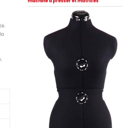
machine à presser et matrices
té.
la
,