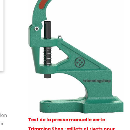
lon
Test de la presse manuelle verte
ur
Trimming Shop : œillets et rivets pour