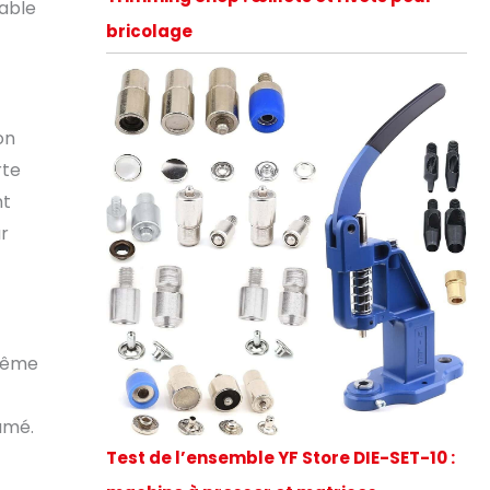
iable
bricolage
on
rte
nt
ur
 même
amé.
Test de l’ensemble YF Store DIE-SET-10 :