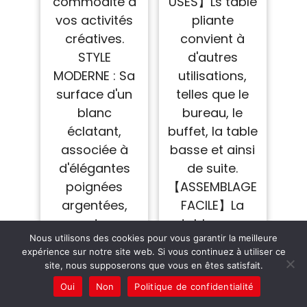
commodité à
USES】Ls table
vos activités
pliante
créatives.
convient à
STYLE
d'autres
MODERNE : Sa
utilisations,
surface d'un
telles que le
blanc
bureau, le
éclatant,
buffet, la table
associée à
basse et ainsi
d'élégantes
de suite.
poignées
【ASSEMBLAGE
argentées,
FACILE】La
apporte une
table pour
Nous utilisons des cookies pour vous garantir la meilleure
touche de
machine à
expérience sur notre site web. Si vous continuez à utiliser ce
fraîcheur et
coudre est
site, nous supposerons que vous en êtes satisfait.
de modernité
facile à
Oui
Non
Politique de confidentialité
à n'importe
installer et à