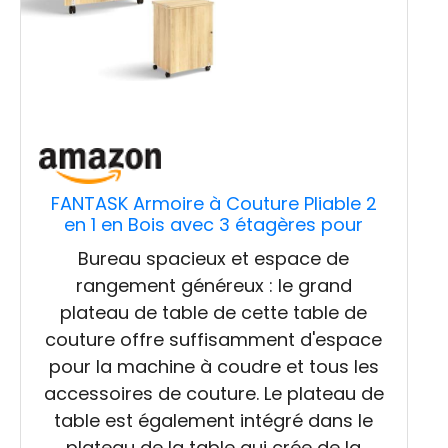
FANTASK Armoire à Couture Pliable 2
en 1 en Bois avec 3 étagères pour
bobines, Armoire de Machine à Coudre
Bureau spacieux et espace de
pour Salon, Chambre à Coucher et
rangement généreux : le grand
Bureau, Beige
plateau de table de cette table de
couture offre suffisamment d'espace
pour la machine à coudre et tous les
accessoires de couture. Le plateau de
table est également intégré dans le
plateau de la table qui crée de la