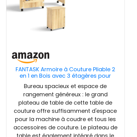
FANTASK Armoire à Couture Pliable 2
en 1 en Bois avec 3 étagères pour
bobines, Armoire de Machine à Coudre
Bureau spacieux et espace de
pour Salon, Chambre à Coucher et
rangement généreux : le grand
Bureau, Beige
plateau de table de cette table de
couture offre suffisamment d'espace
pour la machine à coudre et tous les
accessoires de couture. Le plateau de
table est également intégré dans le