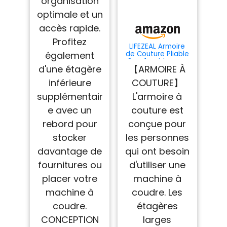
organisation
optimale et un
accès rapide.
Profitez
LIFEZEAL Armoire
également
de Couture Pliable
3 en 1, Table pour
d'une étagère
【ARMOIRE À
Machine à Coudre
Peu Encombrante,
inférieure
COUTURE】
Bureau de
Repassage 6
supplémentair
L'armoire à
Roues, 3 Étagères,
Large Étage, 158,5 x
e avec un
couture est
50 x 74 cm (Blanc,
rebord pour
conçue pour
L)
stocker
les personnes
davantage de
qui ont besoin
fournitures ou
d'utiliser une
placer votre
machine à
machine à
coudre. Les
coudre.
étagères
CONCEPTION
larges