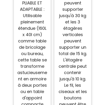
PLIABLE ET
peuvent
ADAPTABLE :
supporter
Utilisable
jusqu'à 30 kg
pleinement
et les 3
étendue (160L
étagères
x 40l cm)
verticales
comme table
peuvent
de bricolage
supporter un
ou bureau,
total de 15 kg.
cette table se
L'étagère
transforme
centrale peut
astucieuseme
contenir
nt en armoire
jusqu'à 10 kg.
à deux portes
Le fil, les
ou en table
ciseaux et les
d'appoint
boutons
compacte
peuvent être