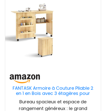
FANTASK Armoire à Couture Pliable 2
en 1 en Bois avec 3 étagères pour
bobines, Armoire de Machine à Coudre
Bureau spacieux et espace de
pour Salon, Chambre à Coucher et
rangement généreux : le grand
Bureau, Beige