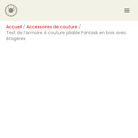
Aller
R
au
e
contenu
c
Accueil
Accessoires de couture
h
Test de l’armoire à couture pliable Fantask en bois avec
e
étagères
r
c
h
e
r