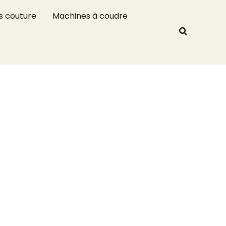
R
s couture
Machines à coudre
e
Recherche
c
h
e
r
c
h
e
r