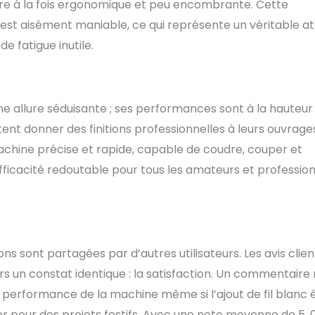
tre à la fois ergonomique et peu encombrante. Cette
est aisément maniable, ce qui représente un véritable a
e fatigue inutile.
allure séduisante ; ses performances sont à la hauteur
itent donner des finitions professionnelles à leurs ouvrage
chine précise et rapide, capable de coudre, couper et
 efficacité redoutable pour tous les amateurs et professio
ns sont partagées par d’autres utilisateurs. Les avis clien
rs un constat identique : la satisfaction. Un commentaire
 performance de la machine même si l’ajout de fil blanc é
 pour des projets festifs. Avec une note moyenne de 5, 0