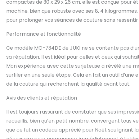
compactes de 30 x 29 x 26 cm, elle est conçue pour ê
machine, bien que robuste avec ses 8, 4 kilogrammes, 
pour prolonger vos séances de couture sans ressentir d
Performance et fonctionnalité
Ce modèle MO-734DE de JUKI ne se contente pas d’une 
sa réputation. Il est idéal pour celles et ceux qui souha
Mon expérience avec cette surjeteuse a révélé une ma
surfiler en une seule étape. Cela en fait un outil d’une
de la couture qui recherchent la qualité avant tout.
Avis des clients et réputation
Il est toujours rassurant de constater que ses impressio
recueillis, bien qu’en petit nombre, convergent tous ve
que ce fut un cadeau apprécié pour Noël, soulignant la
nécessaire pour commencer immédiatement à l’utiliser