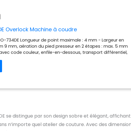
E Overlock Machine à coudre
 MO-734DE Longueur de point maximale : 4 mm - Largeur en
m 9 mm, aération du pied presseur en 2 étapes : max. 5 mm
 avec code couleur, enfile-en-dessous, transport différentiel,
ets Réglage manuel de la longueur de point, automatique
atique. Enfile-aiguille pour les deux aiguilles Pied presseur
, avant du pied presseur réglable en hauteur, avec Guide en
e coupe réglable
E se distingue par son design sobre et élégant, affichan
ans n’importe quel atelier de couture. Avec des dimensio