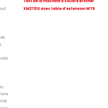
Test de la machine à coudre Brother
tout
XM2701S avec table d’extension WT9
 de
s.
nnels
ts
 note
tait
 sur