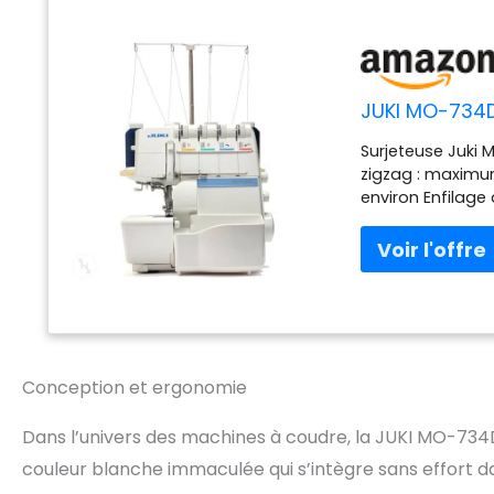
JUKI MO-734D
Surjeteuse Juki
zigzag : maximu
environ Enfilage
poubelle à déch
Bord roulé, autom
facile à clipser
tissu, largeur d
Conception et ergonomie
Dans l’univers des machines à coudre, la JUKI MO-734D
couleur blanche immaculée qui s’intègre sans effort d