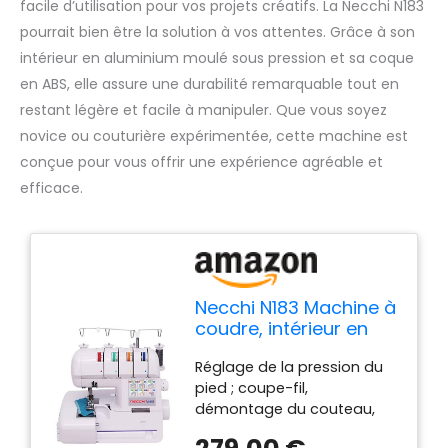
facile d’utilisation pour vos projets créatifs. La Necchi N183
pourrait bien être la solution à vos attentes. Grâce à son
intérieur en aluminium moulé sous pression et sa coque
en ABS, elle assure une durabilité remarquable tout en
restant légère et facile à manipuler. Que vous soyez
novice ou couturière expérimentée, cette machine est
conçue pour vous offrir une expérience agréable et
efficace.
Necchi N183 Machine à
coudre, intérieur en
aluminium moulé sous
Réglage de la pression du
pression, coque en
pied ; coupe-fil,
ABS, blanc, régulier
démontage du couteau,
convertisseur à 2 fils