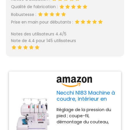
Qualité de fabrication :
Robustesse :
Prise en main pour débutants :
Notes des utilisateurs 4.4/5
Note de 4.4 pour 145 utilisateurs
Necchi N183 Machine à
coudre, intérieur en
aluminium moulé sous
Réglage de la pression du
pression, coque en
pied ; coupe-fil,
ABS, blanc, régulier
démontage du couteau,
convertisseur à 2 fils