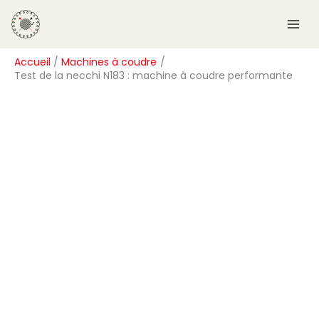
Aller
R
au
e
contenu
c
Accueil
Machines à coudre
h
Test de la necchi N183 : machine à coudre performante
e
r
c
h
e
r