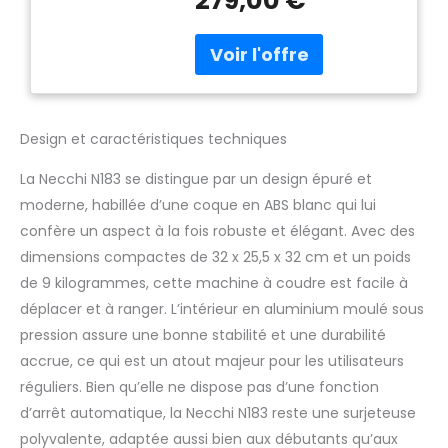
279,00 €
Ouverture du couvercle
latéral ; ouverture du
couvercle en crochet ;
Enfilage facilité Couture
2,3,4 fils ; vitesse de couture
1200 ppm Réglage de la
longueur du point de 1 à 5
Design et caractéristiques techniques
mm. Réglage du transport
différentiel de 0,7 à 2 mm.
La Necchi N183 se distingue par un design épuré et
Réglage de la laresse de
moderne, habillée d’une coque en ABS blanc qui lui
coupe de 4 à 7 mm
confère un aspect à la fois robuste et élégant. Avec des
dimensions compactes de 32 x 25,5 x 32 cm et un poids
de 9 kilogrammes, cette machine à coudre est facile à
déplacer et à ranger. L’intérieur en aluminium moulé sous
pression assure une bonne stabilité et une durabilité
accrue, ce qui est un atout majeur pour les utilisateurs
réguliers. Bien qu’elle ne dispose pas d’une fonction
d’arrêt automatique, la Necchi N183 reste une surjeteuse
polyvalente, adaptée aussi bien aux débutants qu’aux