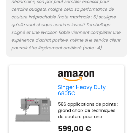
néanmoins, son prix peut sembler excessif pour
à l'enfilage. Coupe-fil : le fil
supérieur et inférieur sont
certains budgets. malgré cela, sa performance de
coupés simultanément par
couture irréprochable (note maximale : 5) souligne
simple pression d'un
qu’elle vaut chaque centime investi. l’emballage
bouton. Enfile-aiguille :
soigné et une livraison fiable viennent compléter une
l'enfilage sans effort
signifie que vous pouvez
expérience d’achat positive, même si le service client
commencer à coudre de
pourrait être légèrement amélioré (note : 4).
manière détendue.
Système de bobine Drop &
Sew : facile à reconnaître et
à enfiler pour que vous
puissiez commencer
immédiatement. Cadre en
Singer Heavy Duty
métal robuste : le cadre en
6805C
métal robuste assure une
longue durée de vie. Arrêt
586 applications de points :
d'aiguille programmable
grand choix de techniques
haut/bas : Ajustez la
de couture pour une
position d'arrêt de l'aiguille.
conception créative et
599,00 €
Éclairage LED : éclairage
personnalisée. Force de