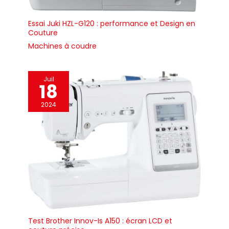
de la machine.
Essai Juki HZL-G120 : performance et Design en
Couture
Machines à coudre
Juil
18
2024
Test Brother Innov-Is A150 : écran LCD et