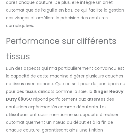
boutonnières parfaites. Ils
après chaque couture. De plus, elle intègre un arrêt
peuvent être répétés aussi
automatique de l’aiguille en bas, ce qui facilite la gestion
souvent que nécessaire.
des virages et améliore la précision des coutures
Rapide et facile à enfiler :
compliquées.
codage couleur des aides
à l'enfilage. Coupe-fil : le fil
supérieur et inférieur sont
Performance sur différents
coupés simultanément par
simple pression d'un
tissus
bouton. Enfile-aiguille :
l'enfilage sans effort
L’un des aspects qui m’a particulièrement convaincu est
signifie que vous pouvez
commencer à coudre de
la capacité de cette machine à gérer plusieurs couches
manière détendue.
de tissus avec aisance. Que ce soit pour du jean épais ou
Système de bobine Drop &
pour des tissus délicats comme la soie, la
Singer Heavy
Sew : facile à reconnaître et
Duty 6805C
répond parfaitement aux attentes des
à enfiler pour que vous
puissiez commencer
couturiers expérimentés comme débutants. Les
immédiatement. Cadre en
utilisateurs ont aussi mentionné sa capacité à réaliser
métal robuste : le cadre en
automatiquement un nœud au début et à la fin de
métal robuste assure une
chaque couture, garantissant ainsi une finition
longue durée de vie. Arrêt