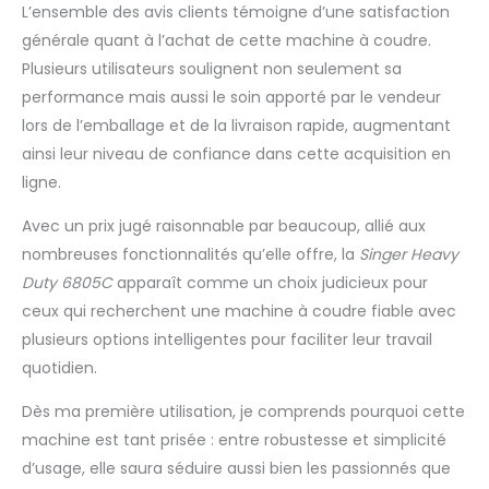
des applications de
L’ensemble des avis clients témoigne d’une satisfaction
couture polyvalentes.
générale quant à l’achat de cette machine à coudre.
Longueur et largeur de
Plusieurs utilisateurs soulignent non seulement sa
point réglables : ajustez les
performance mais aussi le soin apporté par le vendeur
points pour plus de
créativité. Bras libre :
lors de l’emballage et de la livraison rapide, augmentant
couture confortable des
ainsi leur niveau de confiance dans cette acquisition en
ourlets et des poignets.
ligne.
Plaque de base en acier
inoxydable : tissu, boutons
Avec un prix jugé raisonnable par beaucoup, allié aux
et fermetures éclair glissent
nombreuses fonctionnalités qu’elle offre, la
Singer Heavy
sans effort sur la surface
Duty 6805C
apparaît comme un choix judicieux pour
de la machine.
ceux qui recherchent une machine à coudre fiable avec
plusieurs options intelligentes pour faciliter leur travail
quotidien.
Dès ma première utilisation, je comprends pourquoi cette
machine est tant prisée : entre robustesse et simplicité
d’usage, elle saura séduire aussi bien les passionnés que