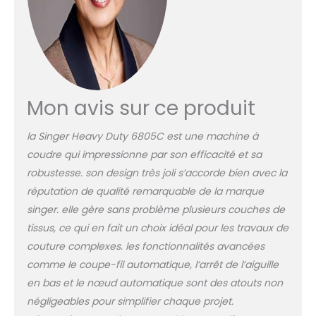
avez le contrôle total.
Sélection de points par
simple pression d'un
bouton : sélection des
points via les boutons sous
l'écran LCD et affichage
des paramètres
Mon avis sur ce produit
correspondants pour la
longueur et la largeur du
la Singer Heavy Duty 6805C est une machine à
point. 2 types de polices :
coudre qui impressionne par son efficacité et sa
conception individuelle de
robustesse. son design très joli s’accorde bien avec la
projets avec lettrage
personnel et
réputation de qualité remarquable de la marque
monogrammes. 9
singer. elle gère sans problème plusieurs couches de
boutonnières en une étape
tissus, ce qui en fait un choix idéal pour les travaux de
pour coudre des
couture complexes. les fonctionnalités avancées
boutonnières parfaites. Ils
peuvent être répétés aussi
comme le coupe-fil automatique, l’arrêt de l’aiguille
souvent que nécessaire.
en bas et le nœud automatique sont des atouts non
Rapide et facile à enfiler :
négligeables pour simplifier chaque projet.
codage couleur des aides