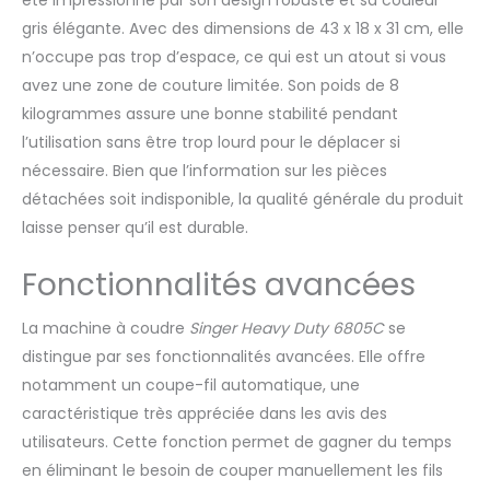
paramètres du point pour
gris élégante. Avec des dimensions de 43 x 18 x 31 cm, elle
la longueur et la largeur.
Contrôle de la vitesse : en
n’occupe pas trop d’espace, ce qui est un atout si vous
ajustant la vitesse
avez une zone de couture limitée. Son poids de 8
maximale souhaitée, vous
kilogrammes assure une bonne stabilité pendant
avez le contrôle total.
l’utilisation sans être trop lourd pour le déplacer si
Sélection de points par
nécessaire. Bien que l’information sur les pièces
simple pression d'un
bouton : sélection des
détachées soit indisponible, la qualité générale du produit
points via les boutons sous
laisse penser qu’il est durable.
l'écran LCD et affichage
des paramètres
Fonctionnalités avancées
correspondants pour la
longueur et la largeur du
La machine à coudre
Singer Heavy Duty 6805C
se
point. 2 types de polices :
conception individuelle de
distingue par ses fonctionnalités avancées. Elle offre
projets avec lettrage
notamment un coupe-fil automatique, une
personnel et
caractéristique très appréciée dans les avis des
monogrammes. 9
utilisateurs. Cette fonction permet de gagner du temps
boutonnières en une étape
pour coudre des
en éliminant le besoin de couper manuellement les fils