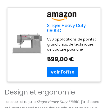
Singer Heavy Duty
6805C
586 applications de points :
grand choix de techniques
de couture pour une
conception créative et
599,00 €
personnalisée. Force de
perçage optimisée : idéal
pour le traitement de tissus
plus épais. Vitesse de
couture extra-haute :
vitesse de couture élevée
Design et ergonomie
pour des résultats propres
et rapides. Écran LCD :
affiche clairement le point
Lorsque j’ai reçu la
Singer Heavy Duty 6805C
, j’ai d’abord
sélectionné et les
été impressionné par son design robuste et sa couleur