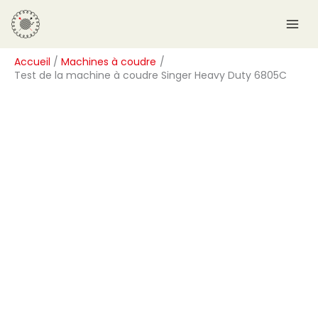
Aller
R
au
e
contenu
c
Accueil
Machines à coudre
h
Test de la machine à coudre Singer Heavy Duty 6805C
e
r
c
h
e
r