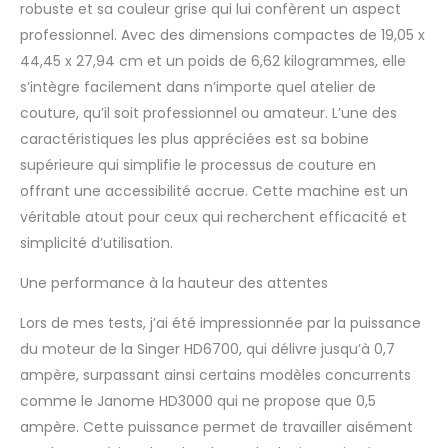
vêtements, des articles
robuste et sa couleur grise qui lui confèrent un aspect
de décoration
professionnel. Avec des dimensions compactes de 19,05 x
d'intérieur ou des
44,45 x 27,94 cm et un poids de 6,62 kilogrammes, elle
monogrammes, cette
large gamme de points
s’intègre facilement dans n’importe quel atelier de
vous offre toute la
couture, qu’il soit professionnel ou amateur. L’une des
flexibilité nécessaire
caractéristiques les plus appréciées est sa bobine
pour donner vie à vos
supérieure qui simplifie le processus de couture en
idées créatives avec
des résultats dignes
offrant une accessibilité accrue. Cette machine est un
d'un professionnel.
véritable atout pour ceux qui recherchent efficacité et
Accessoires inclus : La
simplicité d’utilisation.
SINGER HD6700C est
livrée avec une large
Une performance à la hauteur des attentes
gamme d'accessoires,
notamment un pied
Lors de mes tests, j’ai été impressionnée par la puissance
polyvalent, un pied
du moteur de la Singer HD6700, qui délivre jusqu’à 0,7
pour fermetures éclair,
ampère, surpassant ainsi certains modèles concurrents
un pied pour
boutonnières, un pied
comme le Janome HD3000 qui ne propose que 0,5
pour ourlets invisibles,
ampère. Cette puissance permet de travailler aisément
un pied pour point