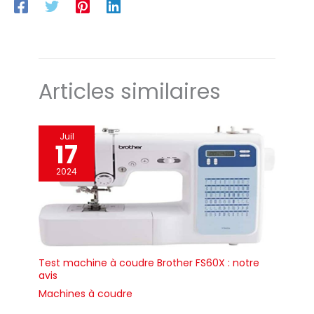
machines à coudre !
Brother CX70PEs est équipée
cohérentes sur des
accéder à votre
de nombreuses fonctions, qui
matériaux difficiles.
manuel, à vos tutoriels,
peuvent être activées à l'aide
de boutons pratiques, pour
Écran LCD avec
à vos conseils de
répondre à tous vos besoins
contrôle de vitesse
dépannage, à vos
de couture : de l'utile au créatif
(patchwork et quilting)
pour une couture de
accessoires et plus
【SPÉCIALE SUR TOUS LES
Articles similaires
précision : l'écran LCD
encore Téléchargez,
TISSUS】Equipé d'un double
du HD6700C affiche
choisissez votre
releveur de pied-de-biche,
d'une plaque en métal, d'un
clairement votre point
modèle et commencez
boucleur robuste, d'un moteur
sélectionné, ainsi que
à coudre plus
puissant et d'une griffe
Juil
d'entraînement du tissu à 6
17
les paramètres de
intelligemment.
rangs, structure interne en
longueur et de largeur
métal et surface de travail
2024
de point réglables. La
pratique éclairée par LED ;
toutes ces caractéristiques
fonction de régulation
importantes garantissent une
de la vitesse intégrée
couture parfaite sur les tissus
légers et épais tels que les
vous permet de définir
jeans multicouches. Garantie
la vitesse maximale de
officielle Brother de 3 ans
couture, vous offrant
【NOMBREUX ACCESSOIRES
EN DOTATION】Pied pour
ainsi un contrôle total
Test machine à coudre Brother FS60X : notre
boutonnières; Canette ; Pied
avis
pour les travaux de
pour surfilage; Jeu d'aiguilles;
Pied pour monogrammes; Pied
couture complexes ou
Machines à coudre
zippé; Petite brosse de
lorsque vous travaillez
nettoyage; Pied zigzag(sur la