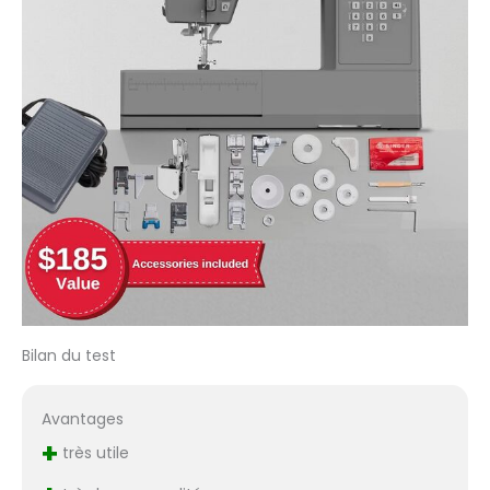
boutonnières différents
au choix, vous pouvez
personnaliser vos
boutonnières en
fonction de votre
projet, qu'il s'agisse de
confectionner des
vêtements, des sacs
ou tout autre projet
nécessitant des
fermetures à boutons
précises. Application
gratuite Creativate –
Votre centre de
support de couture
Bilan du test
pour SINGER! Saisissez le
numéro de modèle de
votre machine pour
Avantages
accéder à votre
+
manuel, à vos tutoriels,
très utile
à vos conseils de