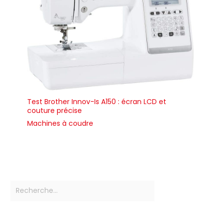
vêtements, des sacs
ou tout autre projet
nécessitant des
fermetures à boutons
précises. Application
gratuite Creativate –
Votre centre de
support de couture
pour SINGER! Saisissez le
numéro de modèle de
Test Brother Innov-Is A150 : écran LCD et
votre machine pour
couture précise
accéder à votre
Machines à coudre
manuel, à vos tutoriels,
à vos conseils de
dépannage, à vos
accessoires et plus
encore Téléchargez,
choisissez votre
modèle et commencez
à coudre plus
intelligemment.