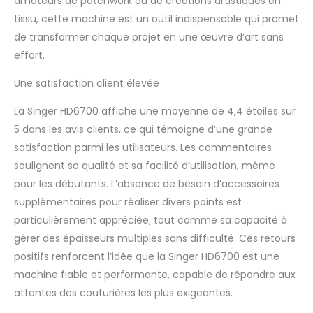
amateurs de patchwork ou de créations artistiques en
des tissus épais et
tissu, cette machine est un outil indispensable qui promet
plusieurs couches. Que
vous travailliez avec du
de transformer chaque projet en une œuvre d’art sans
denim, du cuir ou des
effort.
couches de
matelassage lourdes,
Une satisfaction client élevée
cette machine offre
des coutures lisses et
La Singer HD6700 affiche une moyenne de 4,4 étoiles sur
cohérentes sur des
5 dans les avis clients, ce qui témoigne d’une grande
matériaux difficiles.
satisfaction parmi les utilisateurs. Les commentaires
Écran LCD avec
soulignent sa qualité et sa facilité d’utilisation, même
contrôle de vitesse
pour une couture de
pour les débutants. L’absence de besoin d’accessoires
précision : l'écran LCD
supplémentaires pour réaliser divers points est
du HD6700C affiche
particulièrement appréciée, tout comme sa capacité à
clairement votre point
gérer des épaisseurs multiples sans difficulté. Ces retours
sélectionné, ainsi que
les paramètres de
positifs renforcent l’idée que la Singer HD6700 est une
longueur et de largeur
machine fiable et performante, capable de répondre aux
de point réglables. La
attentes des couturières les plus exigeantes.
fonction de régulation