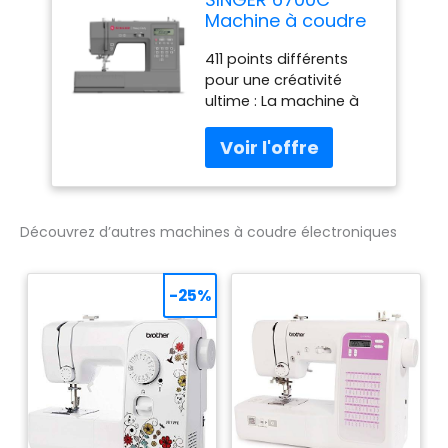
améliorée, vous
Machine à coudre
permettant de coudre
informatisée
411 points différents
facilement à travers
robuste avec kit
pour une créativité
des tissus épais et
d'accessoires -
ultime : La machine à
plusieurs couches. Que
Moteur puissant à
coudre SINGER HD6700C
vous travailliez avec du
puissance de
offre 411 motifs de
denim, du cuir ou des
perçage
points, y compris des
couches de
améliorée, 411
points de base,
matelassage lourdes,
points, écran LCD,
extensibles et
cette machine offre
cadre entièrement
décoratifs, ainsi qu'une
des coutures lisses et
en métal,
Découvrez d’autres machines à coudre électroniques
police de lettrage. Que
cohérentes sur des
boutonnière en 1
vous travailliez sur des
matériaux difficiles.
étape
vêtements, des articles
Écran LCD avec
-25%
de décoration
contrôle de vitesse
d'intérieur ou des
pour une couture de
monogrammes, cette
précision : l'écran LCD
large gamme de points
du HD6700C affiche
vous offre toute la
clairement votre point
flexibilité nécessaire
sélectionné, ainsi que
pour donner vie à vos
les paramètres de