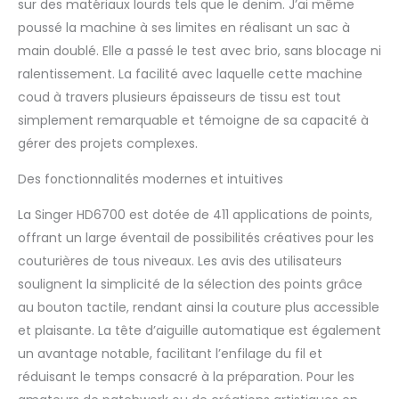
sur des matériaux lourds tels que le denim. J’ai même
satin, et bien d'autres
poussé la machine à ses limites en réalisant un sac à
encore. Le contenu de
l'emballage comprend
main doublé. Elle a passé le test avec brio, sans blocage ni
également 4 bobines
ralentissement. La facilité avec laquelle cette machine
transparentes, un
coud à travers plusieurs épaisseurs de tissu est tout
découd-vite, un
simplement remarquable et témoigne de sa capacité à
paquet d'aiguilles et
gérer des projets complexes.
une housse souple,
pour que vous ayez
Des fonctionnalités modernes et intuitives
tout ce qu'il vous faut
pour vous lancer dans
La Singer HD6700 est dotée de 411 applications de points,
votre prochain projet.
Puissance de perçage
offrant un large éventail de possibilités créatives pour les
améliorée pour les
couturières de tous niveaux. Les avis des utilisateurs
tissus épais : Équipée
soulignent la simplicité de la sélection des points grâce
d'un moteur puissant,
au bouton tactile, rendant ainsi la couture plus accessible
la HD6700C offre une
et plaisante. La tête d’aiguille automatique est également
puissance de perçage
améliorée, vous
un avantage notable, facilitant l’enfilage du fil et
permettant de coudre
réduisant le temps consacré à la préparation. Pour les
facilement à travers