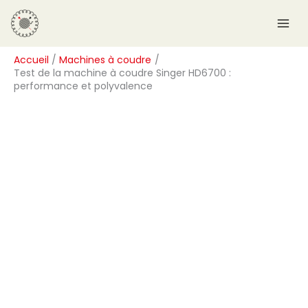
Aller
R
au
e
contenu
c
Accueil
Machines à coudre
h
Test de la machine à coudre Singer HD6700 :
e
performance et polyvalence
r
c
h
e
r