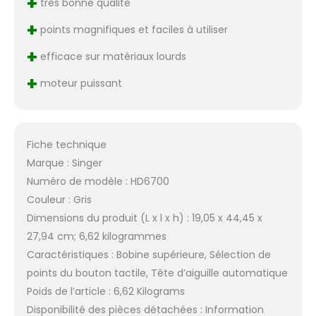
+
très bonne qualité
dépannage, à vos
accessoires et plus
+
points magnifiques et faciles à utiliser
encore Téléchargez,
choisissez votre
+
efficace sur matériaux lourds
modèle et commencez
+
à coudre plus
moteur puissant
intelligemment.
Fiche technique
Marque : Singer
Numéro de modèle : HD6700
Couleur : Gris
Dimensions du produit (L x l x h) : 19,05 x 44,45 x
27,94 cm; 6,62 kilogrammes
Caractéristiques : Bobine supérieure, Sélection de
points du bouton tactile, Tête d’aiguille automatique
Poids de l’article : 6,62 Kilograms
Disponibilité des pièces détachées : Information