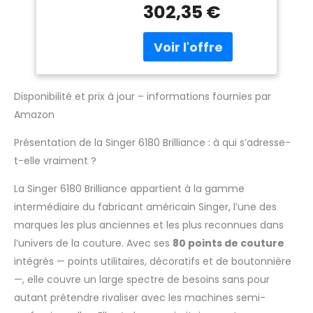
302,35 €
de précision Solide
cadre alluminium 6
enfile-aiguille
automatique
boutonnière
automatique La
Disponibilité et prix à jour – informations fournies par
longueur et largeur de
Amazon
point idéales
préprogrammées
Présentation de la Singer 6180 Brilliance : à qui s’adresse-
Dimensions : env. 42 x H
33 x p 21 cm
t-elle vraiment ?
La Singer 6180 Brilliance appartient à la gamme
intermédiaire du fabricant américain Singer, l’une des
marques les plus anciennes et les plus reconnues dans
l’univers de la couture. Avec ses
80 points de couture
intégrés — points utilitaires, décoratifs et de boutonnière
—, elle couvre un large spectre de besoins sans pour
autant prétendre rivaliser avec les machines semi-