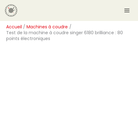
Aller
R
au
e
contenu
c
Accueil
Machines à coudre
h
Test de la machine à coudre singer 6180 brilliance : 80
e
points électroniques
r
c
h
e
r