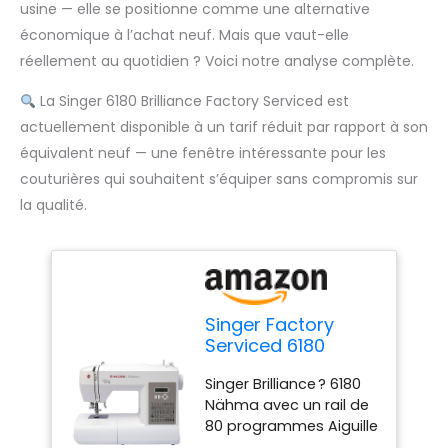
usine — elle se positionne comme une alternative
économique à l’achat neuf. Mais que vaut-elle
réellement au quotidien ? Voici notre analyse complète.
La Singer 6180 Brilliance Factory Serviced est
actuellement disponible à un tarif réduit par rapport à son
équivalent neuf — une fenêtre intéressante pour les
couturières qui souhaitent s’équiper sans compromis sur
la qualité.
Singer Factory
Serviced 6180
Brilliance Machine
Singer Brilliance ? 6180
à coudre
Nähma avec un rail de
électronique 80
80 programmes Aiguille
points
modifiable pour plus