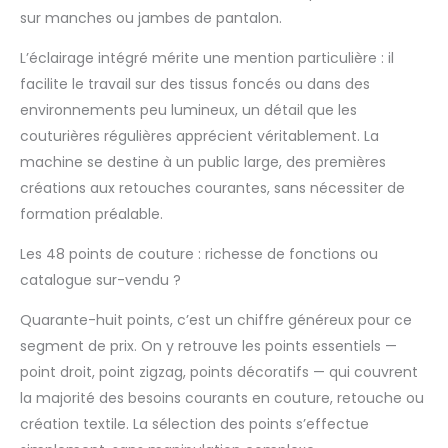
des aiguilles de
sur manches ou jambes de pantalon.
rechange, un
séparateur de
L’éclairage intégré mérite une mention particulière : il
coutures, deux
facilite le travail sur des tissus foncés ou dans des
tournevis, trois bobines
de rechange, une
environnements peu lumineux, un détail que les
bouteille pour
couturières régulières apprécient véritablement. La
humidifier la machine,
machine se destine à un public large, des premières
un adaptateur
créations aux retouches courantes, sans nécessiter de
d'aiguille et un pied de
biche. Avec lui, vous
formation préalable.
obtenez tout ce dont
vous avez besoin pour
Les 48 points de couture : richesse de fonctions ou
une grande variété de
catalogue sur-vendu ?
projets de couture, des
réparations mineures
Quarante-huit points, c’est un chiffre généreux pour ce
aux travaux plus
segment de prix. On y retrouve les points essentiels —
exigeants. Éclairage
point droit, point zigzag, points décoratifs — qui couvrent
intégré : l'éclairage
la majorité des besoins courants en couture, retouche ou
intégré assure une
excellente visibilité
création textile. La sélection des points s’effectue
lorsque vous travaillez,