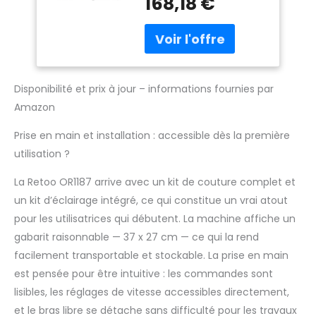
168,18 €
permettant de
couture, pour
personnaliser vos
débutants et
designs pour s'adapter
experts, bras libre,
à n'importe quelle
37 x 27 cm
tâche. Le réglage de la
longueur à 4 niveaux
Disponibilité et prix à jour – informations fournies par
vous permet d'ajuster
Amazon
le point avec précision,
que vous ayez besoin
Prise en main et installation : accessible dès la première
d'un point simple,
décoratif ou
utilisation ?
fonctionnel. C'est la
La Retoo OR1187 arrive avec un kit de couture complet et
solution parfaite pour
les réparations
un kit d’éclairage intégré, ce qui constitue un vrai atout
quotidiennes et les
pour les utilisatrices qui débutent. La machine affiche un
projets de couture
gabarit raisonnable — 37 x 27 cm — ce qui la rend
uniques. Large gamme
facilement transportable et stockable. La prise en main
d'accessoires : le kit
comprend un riche
est pensée pour être intuitive : les commandes sont
ensemble
lisibles, les réglages de vitesse accessibles directement,
d'accessoires, tels que
et le bras libre se détache sans difficulté pour les travaux