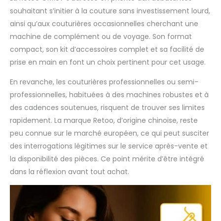
expérimentés. C'est un
outil universel qui
souhaitant s’initier à la couture sans investissement lourd,
s'adapte à tous les
ainsi qu’aux couturières occasionnelles cherchant une
niveaux de
machine de complément ou de voyage. Son format
compétence.
compact, son kit d’accessoires complet et sa facilité de
prise en main en font un choix pertinent pour cet usage.
En revanche, les couturières professionnelles ou semi-
professionnelles, habituées à des machines robustes et à
des cadences soutenues, risquent de trouver ses limites
rapidement. La marque Retoo, d’origine chinoise, reste
peu connue sur le marché européen, ce qui peut susciter
des interrogations légitimes sur le service après-vente et
la disponibilité des pièces. Ce point mérite d’être intégré
dans la réflexion avant tout achat.