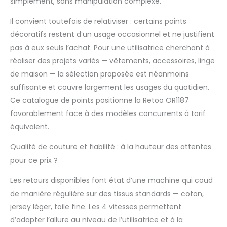
simplement, sans manipulation complexe.
même dans des pièces
faiblement éclairées.
Il convient toutefois de relativiser : certains points
Cela vous permet de
décoratifs restent d’un usage occasionnel et ne justifient
contrôler avec
pas à eux seuls l’achat. Pour une utilisatrice cherchant à
précision chaque détail
de vos projets de
réaliser des projets variés — vêtements, accessoires, linge
couture, garantissant
de maison — la sélection proposée est néanmoins
ainsi confort et
suffisante et couvre largement les usages du quotidien.
précision lors de la
Ce catalogue de points positionne la Retoo OR1187
couture dans toutes
favorablement face à des modèles concurrents à tarif
les situations. Fonction
d'enfilage d'aiguille
équivalent.
facile : la machine a
une fonction d'enfilage
Qualité de couture et fiabilité : à la hauteur des attentes
d'aiguille simple qui
pour ce prix ?
facilite la préparation
au travail, en particulier
Les retours disponibles font état d’une machine qui coud
pour les débutants.
de manière régulière sur des tissus standards — coton,
Grâce à cette solution,
jersey léger, toile fine. Les 4 vitesses permettent
l'enfilage est rapide et
d’adapter l’allure au niveau de l’utilisatrice et à la
précis, ce qui permet