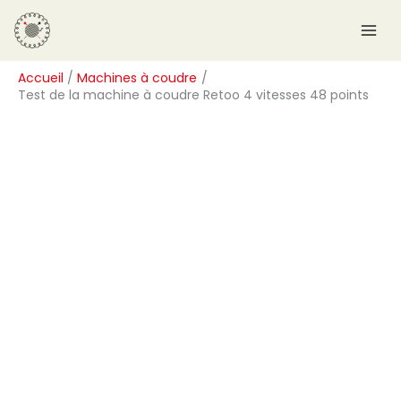
Aller
R
au
e
contenu
c
Accueil
Machines à coudre
h
Test de la machine à coudre Retoo 4 vitesses 48 points
e
r
c
h
e
r