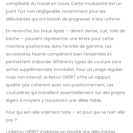
d'économiser du
complexité du travail en cours. Cette modularité est un
temps et minimise le
point fort non négligeable, notamment pour les
risque d'erreur. Cette
débutantes qui ont besoin de progresser à leur rythme.
fonctionnalité pratique
élimine le besoin
En revanche, les tissus épais — denim dense, cuir, toile de
d'enfilage manuel et
bâche — peuvent représenter une limite pour cette
augmente le confort
de fonctionnement et
machine positionnée dans l’entrée de gamme. Les
l'efficacité de
accessoires fournis complètent bien l’ensemble et
proximité. Pour les
permettent d’aborder différents types de couture sans
débutants et les
achat supplémentaire immédiat. Pour un usage régulier
experts : l'appareil est
un bon choix pour les
mais non intensif, la Retoo OR1187 offre un rapport
débutants et les
qualité-prix cohérent avec son positionnement. Les
confirmés. Grâce à sa
couturières qui travaillent essentiellement sur des projets
manipulation intuitive,
légers à moyens y trouveront une alliée fiable.
elle est idéale pour les
débutants et son large
Pour qui est-elle vraiment faite — et pour qui ne l’est-elle
éventail de fonctions
pas ?
répond également aux
besoins des couturiers
La Retoo OR1187 s’adresse en priorité aux débutantes