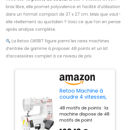
bras libre, elle promet polyvalence et facilité d’utilisation
dans un format compact de 37 x 27 cm. Mais que vaut-
elle réellement au quotidien ? Voici ce que l’on en pense
après analyse complète.
La Retoo OR1187 figure parmi les rares machines
d’entrée de gamme à proposer 48 points et un kit
d’accessoires complet à ce niveau de prix.
Retoo Machine à
coudre 4 vitesses,
48 points, de
48 motifs de points : la
nombreux
machine dispose de 48
accessoires, facile
motifs de point
à utiliser, kit
intégrés, vous
d'éclairage, kit de