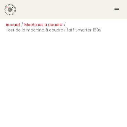
Aller
R
au
e
contenu
c
Accueil
Machines à coudre
h
Test de la machine à coudre Pfaff Smarter 160S
e
r
c
h
e
r