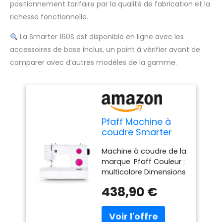
positionnement tarifaire par la qualité de fabrication et la
richesse fonctionnelle.
La Smarter 160S est disponible en ligne avec les
accessoires de base inclus, un point à vérifier avant de
comparer avec d’autres modèles de la gamme.
Pfaff Machine à
coudre Smarter
160S
Machine à coudre de la
marque. Pfaff Couleur :
multicolore Dimensions
: 22 x 30,42 x 27,33
438,90 €
centimètres Référence :
S9133868 Si vous
recherchez la qualité