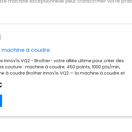
e machine exceptionnelle peut transformer votre prat
 machine à coudre
 Innov'is VQ2 - Brother- votre alliée ultime pour créer des
s couture : machine à coudre, 450 points, 1000 pts/min,
ine à coudre Brother Innov'is VQ2 — la machine à coudre et
gamme conçue pour les couturières et quilteuses qui veulent
€
s compromis . Profitez de 462 points intégrés dont points
rés, alphabets et fonctions de quilting professionnelles,
ravail 285 mm à droite de l'aiguille (idéal grands quilts),
uleur, système d'entraînement SFDS premium Brother et
périeur intégré (pas de pied marcheur séparé). Couture
l