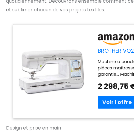
quotidiennement. Découvrons ensemble comment cett
et sublimer chacun de vos projets textiles.
BROTHER VQ2
Machine à coudre
pièces maîtresse
garantie... Mach
quilter haut de 
2 298,75 
une machine san
décoratifs élabo
grand espace de t
écran tactile co
entraînement su
multidirectionne
Design et prise en main