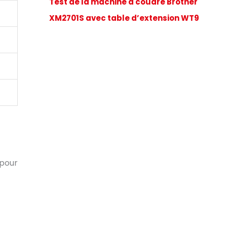
Test de la machine à coudre Brother
XM2701S avec table d’extension WT9
 pour