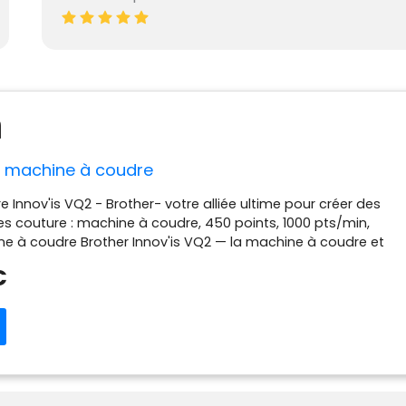
 machine à coudre
 Innov'is VQ2 - Brother- votre alliée ultime pour créer des
s couture : machine à coudre, 450 points, 1000 pts/min,
ine à coudre Brother Innov'is VQ2 — la machine à coudre et
gamme conçue pour les couturières et quilteuses qui veulent
€
s compromis . Profitez de 462 points intégrés dont points
rés, alphabets et fonctions de quilting professionnelles,
ravail 285 mm à droite de l'aiguille (idéal grands quilts),
uleur, système d'entraînement SFDS premium Brother et
périeur intégré (pas de pied marcheur séparé). Couture
l