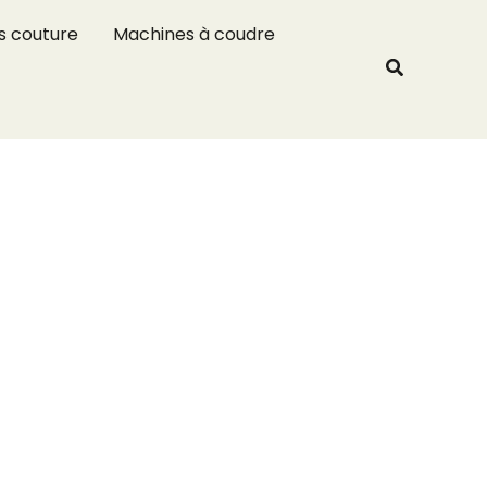
R
s couture
Machines à coudre
e
Recherche
c
h
e
r
c
h
e
r