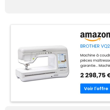
BROTHER VQ2
Machine à coudre
pièces maîtresse
garantie... Mach
quilter haut de 
2 298,75 
une machine san
décoratifs élabo
grand espace de t
écran tactile co
entraînement su
multidirectionne