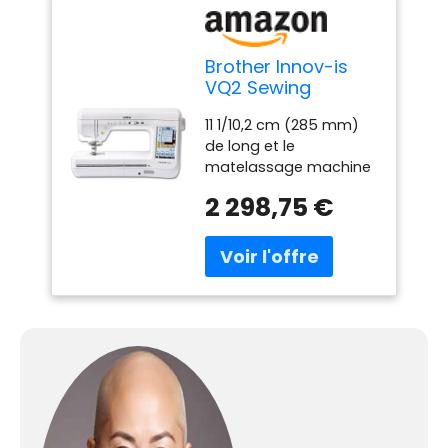
Brother Innov-is
VQ2 Sewing
Machine by Brother
11 1/10,2 cm (285 mm)
de long et le
matelassage machine
à coudre à bras Grand
2 298,75 €
écran tactile LCD
couleur Jusqu "à 1 050
mailles par minute
Extra larges mailles
jusqu "à 40 mm icaps
continue – Système de
pression automatique