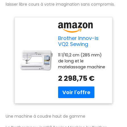
laisser libre cours à votre imagination sans compromis.
Brother Innov-is
VQ2 Sewing
Machine by Brother
11 1/10,2 cm (285 mm)
de long et le
matelassage machine
à coudre à bras Grand
2 298,75 €
écran tactile LCD
couleur Jusqu "à 1 050
mailles par minute
Extra larges mailles
jusqu "à 40 mm icaps
continue – Système de
pression automatique
Une machine à coudre haut de gamme