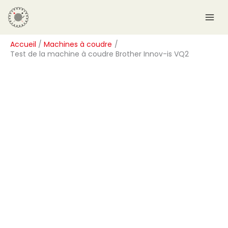
Aller
R
au
e
contenu
c
Accueil
Machines à coudre
h
Test de la machine à coudre Brother Innov-is VQ2
e
r
c
h
e
r