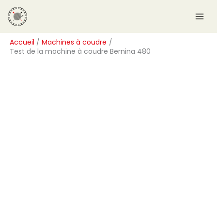
Aller
R
au
e
contenu
c
Accueil
Machines à coudre
h
Test de la machine à coudre Bernina 480
e
r
c
h
e
r