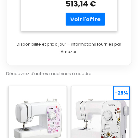
513,14 €
pour patchwork
Ajustement de la
pression du pied de
biche
Disponibilité et prix à jour – informations fournies par
Amazon
Découvrez d’autres machines à coudre
-25%