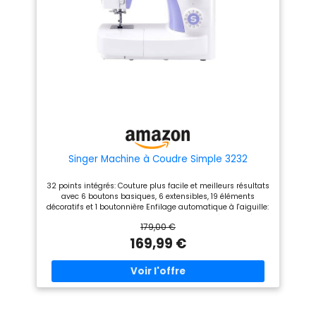
d'initiation aux manipulations
pratique plan de travail
de base
éclairé à Led toutes ces
caractéristiques importantes
assurent une couture parfaite
soit sur les tissus légers
qu’épais comme le Jeans
[ROBUSTE, PRATIQUE ET
MANIABLE] Châssis en robuste
métal et garantie de 3 ans. La
poignée intégrée dans la
coque de la machine à coudre
permet de la transporter
aisément. Idéale pour les
cours de couture simples ou
créatifs. Avec la machine à
Singer Machine à Coudre Simple 3232
coudre Brother JX17FE en
Edition Limitée, tout travail de
32 points intégrés: Couture plus facile et meilleurs résultats
couture et créatif sera réalisé
avec 6 boutons basiques, 6 extensibles, 19 éléments
simplement et rapidement
décoratifs et 1 boutonnière Enfilage automatique à l'aiguille:
[BRAS LIBRE] Cette
Le plus gros gain de temps en couture grâce à ce système
caractéristique permet de
179,00 €
automatique pratique Boutonnière automatique en 1 étape:
réaliser les coutures
Résultats professionnels sur simple pression d'un bouton
169,99 €
tubulaires en suivant le
avec la fonction entièrement automatique 40 programmes
contour de tout type de
de couture: Large sélection de programmes pour répondre à
vêtement, comme les jambes
tous vos besoins de confection et de création Plan de travail
des pantalons, les poignets,
éclairé LED: Visibilité optimale pendant la couture grâce à
les gants et plus encore
l'éclairage LED intégré du plan de travail