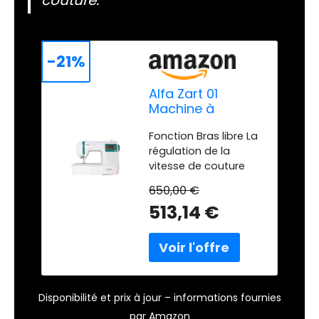
couture.
-21%
Alfa Zart 01
Machine à
Coudre
Fonction Bras libre La
régulation de la
vitesse de couture
404 points avec
650,00 €
mémoire 18 points
513,14 €
pour patchwork
Ajustement de la
pression du pied de
biche
Disponibilité et prix à jour – informations fournies
par Amazon