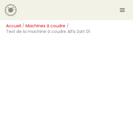
Aller
R
au
e
contenu
c
Accueil
Machines à coudre
h
Test de la machine à coudre Alfa Zart 01
e
r
c
h
e
r