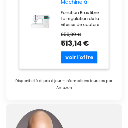
Machine à
Coudre
Fonction Bras libre
La régulation de la
vitesse de couture
404 points avec
650,00 €
mémoire 18 points
513,14 €
pour patchwork
Ajustement de la
pression du pied de
biche
Disponibilité et prix à jour – informations fournies par
Amazon