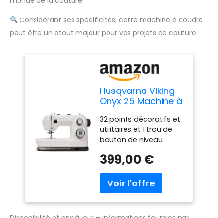
monde de la couture.
Considérant ses spécificités, cette machine à coudre
peut être un atout majeur pour vos projets de couture.
Husqvarna Viking
Onyx 25 Machine à
coudre mécanique
32 points décoratifs et
utilitaires et 1 trou de
bouton de niveau
Compact et léger avec
399,00 €
seulement 6,1 kg -
Parfait pour le
transport et les cours.
Largeur de point : 6
mm, longueur de point :
4 mm, avec enfile-
Disponibilité et prix à jour – informations fournies par