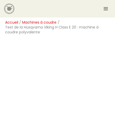
Aller
R
au
e
contenu
c
Accueil
Machines à coudre
h
Test de la Husqvarna Viking H Class E 20 : machine à
e
coudre polyvalente
r
c
h
e
r