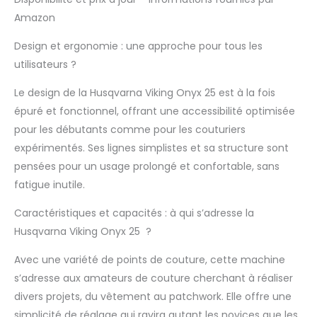
aiguille intégré
Amazon
Transporteur
escamotable
Design et ergonomie : une approche pour tous les
utilisateurs ?
Le design de la Husqvarna Viking Onyx 25 est à la fois
épuré et fonctionnel, offrant une accessibilité optimisée
pour les débutants comme pour les couturiers
expérimentés. Ses lignes simplistes et sa structure sont
pensées pour un usage prolongé et confortable, sans
fatigue inutile.
Caractéristiques et capacités : à qui s’adresse la
Husqvarna Viking Onyx 25 ?
Avec une variété de points de couture, cette machine
s’adresse aux amateurs de couture cherchant à réaliser
divers projets, du vêtement au patchwork. Elle offre une
simplicité de réglage qui ravira autant les novices que les