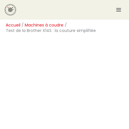
Aller
R
au
e
contenu
c
Accueil
Machines à coudre
h
Test de la Brother X14S : la couture simplifiée
e
r
c
h
e
r