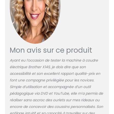
de 14 fonctions de couture,
bras libre pour coudre sur
les pantalons et de
nombreux autres
accessoires inclus. Bon
rapport qualité/prix.
Mon avis sur ce produit
Ayant eu l’occasion de tester la machine à coudre
électrique Brother X14S, je dois dire que son
accessibilité et son excellent rapport qualité-prix en
font une compagne privilégiée pour les novices.
Simple d’utilisation et accompagnée d’un outil
pédagogique via DVD et YouTube, elle m’a permis de
réaliser sans accroc des ourlets sur mes rideaux ou
encore de concevoir des coussins personnalisés. Son
enfilage intuitif et sa capacité à travailler sur des