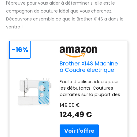
l’épreuve pour vous aider à déterminer si elle est le
compagnon de couture idéal que vous cherchez.
Découvrons ensemble ce que la Brother X14S a dans le
ventre !
-16%
Brother X14S Machine
à Coudre électrique
de Couleur Blanche
Facile à utiliser, idéale pour
les débutants. Coutures
parfaites sur la plupart des
tissus. Couvre jusqu'à 5
149,00 €
couches de tissu. Idéale
124,49 €
également pour le jeans.
Cette machine est idéale
pour coudre sur des tissus
exigeants, difficiles à