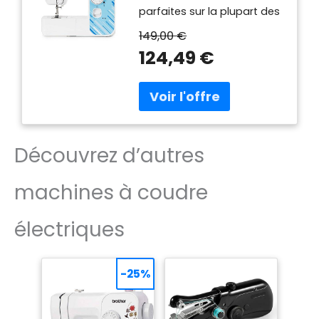
parfaites sur la plupart des
tissus. Couvre jusqu'à 5
149,00 €
couches de tissu. Idéale
124,49 €
également pour le jeans.
Cette machine est idéale
pour coudre sur des tissus
exigeants, difficiles à
coudre. Il s’agit d’une
machine résistante qui
répondra à tous vos
Découvrez d’autres
besoins quotidiens de
couture. Portable et
machines à coudre
robuste. Cette machine à
coudre répondra à tous
vos besoins quotidiens de
électriques
couture. Complète : dotée
de 14 fonctions de couture,
bras libre pour coudre sur
-25%
les pantalons et de
nombreux autres
accessoires inclus. Bon