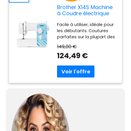
Brother X14S Machine
à Coudre électrique
de Couleur Blanche
Facile à utiliser, idéale pour
les débutants. Coutures
parfaites sur la plupart des
tissus. Couvre jusqu'à 5
149,00 €
couches de tissu. Idéale
124,49 €
également pour le jeans.
Cette machine est idéale
pour coudre sur des tissus
exigeants, difficiles à
coudre. Il s’agit d’une
machine résistante qui
répondra à tous vos
besoins quotidiens de
couture. Portable et
robuste. Cette machine à
coudre répondra à tous
vos besoins quotidiens de
couture. Complète : dotée