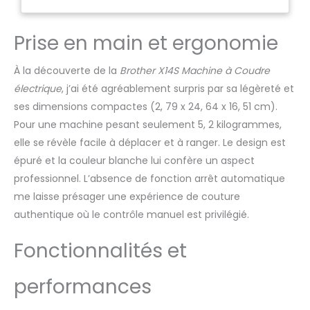
coudre. Il s’agit d’une
machine résistante qui
répondra à tous vos
Prise en main et ergonomie
besoins quotidiens de
couture. Portable et
À la découverte de la
Brother X14S Machine à Coudre
robuste. Cette machine à
électrique
, j’ai été agréablement surpris par sa légèreté et
coudre répondra à tous
ses dimensions compactes (2, 79 x 24, 64 x 16, 51 cm).
vos besoins quotidiens de
couture. Complète : dotée
Pour une machine pesant seulement 5, 2 kilogrammes,
de 14 fonctions de couture,
elle se révèle facile à déplacer et à ranger. Le design est
bras libre pour coudre sur
épuré et la couleur blanche lui confère un aspect
les pantalons et de
professionnel. L’absence de fonction arrêt automatique
nombreux autres
accessoires inclus. Bon
me laisse présager une expérience de couture
rapport qualité/prix.
authentique où le contrôle manuel est privilégié.
Fonctionnalités et
performances