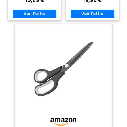
15,99 €
19,99 €
mieux à la main et pèse
Une paire de ciseaux à tissu
premières (Noir)
moins de 10 pouces (inclus 1
de 30,5 cm a le poids parfait
pc de ciseaux coupe-fil,
pour une utilisation à long
couleur aléatoire). Heavy duty
terme (1 coupe-fil, couleur
& duarable: Fabriqué en acier
aléatoire). Robuste et durable :
à haute teneur en carbone
Fabriqué en acier au carbone
pour un usage professionnel,
pour les applications
et l'acier à haute teneur en
professionnelles lourdes. Le
carbone conserve son bord
tranchant en acier au carbone
beaucoup plus longtemps que
dure plus longtemps que
l'acier inoxydable, ce qui
l'acier inoxydable, ce qui t que
garantit une utilisation
le tranchant reste tranchant
meilleure et durable avec des
et plus durable après une
lames tranchantes comme
utilisation prolongée.
des rasoirs pour une
Utilisation pour tous les
utilisation de longue durée.
usages : Pour des travaux de
Utilisation à toutes fins:
coupe précis tels que la
incroyable pour des travaux
couture, l'utilisation de
de coupe précis comme la
couturières, également idéal
couture, l'utilisation de
pour la maison, l'artisanat, le
couturières, également idéal
bureau, l'école, les meubles et
pour les travaux domestiques,
les œuvres d'art. Diese
artisanaux, de bureau,
BVEKADO Stoffschere ist ideal
scolaires, d'ameublement et
zum Schneiden von Stoff,
d'art. Cette paire de ciseaux à
Leder, Papier, Kleidung und
tissu BVEKADO est idéale pour
weichen / Rohstoffen.
couper le tissu, le cuir, le
ergonomique confortable : La
papier, les vêtements et les
ergonomique incurvée en
matières douces / brutes.
caoutchouc vous offre une
Poignée ergonomique
prise en main confortable