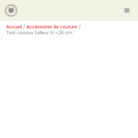
Aller
R
au
e
contenu
c
Accueil
Accessoires de couture
h
Test ciseaux tailleur 10 » 26 cm
e
r
c
h
e
r