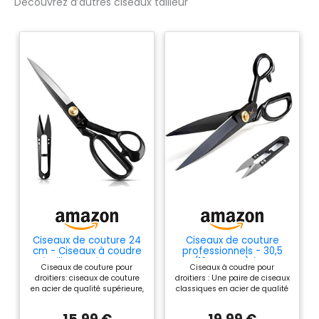
Découvrez d’autres ciseaux tailleur
Ciseaux de couture 24
Ciseaux de couture
cm - Ciseaux à coudre
professionnels - 30,5
Cisailles en tissu pour
cm (12 pouces) à toute
Ciseaux de couture pour
Ciseaux à coudre pour
couper le tissu, les
épreuve, en acier à
droitiers: ciseaux de couture
droitiers : Une paire de ciseaux
vêtements, le cuir, les
haute teneur en
en acier de qualité supérieure,
classiques en acier de qualité
matières premières
carbone, tranchants,
idéaux pour les couturières, la
supérieure qui connt le mieux
(droitier)
pour tissu, vêtements,
taille de 9 pouces correspond
à la couture et à la couture.
cuir, matières