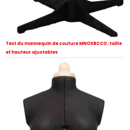
Test du mannequin de couture MNOXBCCO : taille
et hauteur ajustables