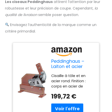
Les ciseaux Peddinghaus
attirent l’attention par leur
robustesse et leur précision de coupe. Cependant,
la
qualité de livraison
semble poser question.
Envisagez l’authenticité de la marque comme un
critère primordial.
Peddinghaus –
Laiton et acier
ronde ciseaux 150
Cisaille à tôle et en
mm 1d 5/2
acier rond. Finition :
corps en acier de
haute qualité avec
199,72 €
lames trempées,
support réglable pour
une coupe précise. Le