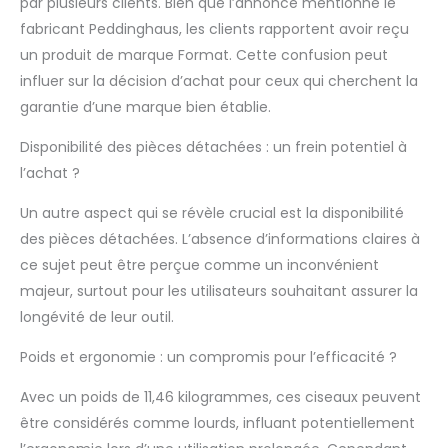
par plusieurs clients. Bien que l’annonce mentionne le
installations
fabricant Peddinghaus, les clients rapportent avoir reçu
d'installation.
un produit de marque Format. Cette confusion peut
Informations
supplémentaires :
influer sur la décision d’achat pour ceux qui cherchent la
Longueur de la lame :
garantie d’une marque bien établie.
150 mm
Disponibilité des pièces détachées : un frein potentiel à
l’achat ?
Un autre aspect qui se révèle crucial est la disponibilité
des pièces détachées. L’absence d’informations claires à
ce sujet peut être perçue comme un inconvénient
majeur, surtout pour les utilisateurs souhaitant assurer la
longévité de leur outil.
Poids et ergonomie : un compromis pour l’efficacité ?
Avec un poids de 11,46 kilogrammes, ces ciseaux peuvent
être considérés comme lourds, influant potentiellement