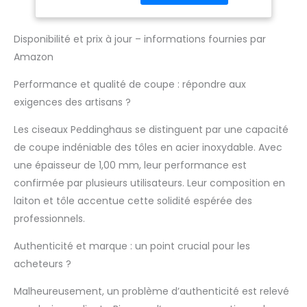
passage léger de la
tôle facilite la coupe et
le nettoyage des tôles
Disponibilité et prix à jour – informations fournies par
dans des longueurs
Amazon
illimitées. Protection
contre les accidents
Performance et qualité de coupe : répondre aux
avec levier de sécurité
et poignée
exigences des artisans ?
ergonomique pour une
Les ciseaux Peddinghaus se distinguent par une capacité
prise en main optimale.
Fixation sécurisée pieds
de coupe indéniable des tôles en acier inoxydable. Avec
perforés possibles :
une épaisseur de 1,00 mm, leur performance est
entraxe 72 mm, trou Ø
confirmée par plusieurs utilisateurs. Leur composition en
12 mm. Utilisation : pour
laiton et tôle accentue cette solidité espérée des
couper et polir les tôles,
l'acier plat et rond, en
professionnels.
particulier pour une
utilisation dans les
Authenticité et marque : un point crucial pour les
travaux d'assemblage
acheteurs ?
et dans les ateliers
d'enseignement, les
Malheureusement, un problème d’authenticité est relevé
serrureries et les