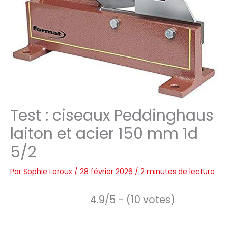
Test : ciseaux Peddinghaus
laiton et acier 150 mm 1d
5/2
Par
Sophie Leroux
/
28 février 2026
/
2 minutes de lecture
4.9/5 - (10 votes)