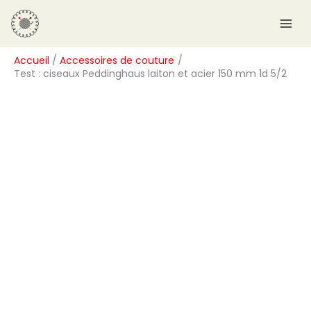
Aller
R
au
e
contenu
c
Accueil
Accessoires de couture
h
Test : ciseaux Peddinghaus laiton et acier 150 mm 1d 5/2
e
r
c
h
e
r