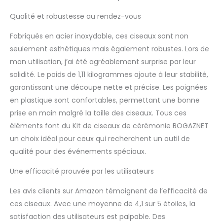
pour la coupe de ruban
Qualité et robustesse au rendez-vous
Les grands ciseaux
pour la cérémonie de
Fabriqués en acier inoxydable, ces ciseaux sont non
coupe de ruban ont
seulement esthétiques mais également robustes. Lors de
une taille et un design
impressionnants qui les
mon utilisation, j’ai été agréablement surprise par leur
rendent visibles et
solidité. Le poids de 1,11 kilogrammes ajoute à leur stabilité,
mémorables pour les
garantissant une découpe nette et précise. Les poignées
invités et les
en plastique sont confortables, permettant une bonne
participants de la
cérémonie. Les grands
prise en main malgré la taille des ciseaux. Tous ces
ciseaux de coupe de
éléments font du Kit de ciseaux de cérémonie BOGAZNET
ruban sont fabriqués
un choix idéal pour ceux qui recherchent un outil de
en acier inoxydable
qualité pour des événements spéciaux.
avec des poignées en
PVC rouge durables et
Une efficacité prouvée par les utilisateurs
des lames métalliques
tranchantes qui
Les avis clients sur Amazon témoignent de l’efficacité de
coupent le ruban avec
ces ciseaux. Avec une moyenne de 4,1 sur 5 étoiles, la
facilité. Grands ciseaux
de coupe de ruban,
satisfaction des utilisateurs est palpable. Des