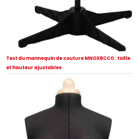
Test du mannequin de couture MNOXBCCO : taille
et hauteur ajustables