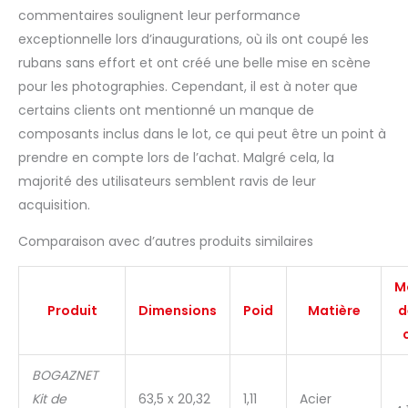
ciseaux géants de
commentaires soulignent leur performance
coupe de ruban,
exceptionnelle lors d’inaugurations, où ils ont coupé les
ciseaux de coupe de
rubans sans effort et ont créé une belle mise en scène
ruban de 63,5 cm de
large ciseaux de coupe
pour les photographies. Cependant, il est à noter que
de ruban Le ruban
certains clients ont mentionné un manque de
d'ouverture est un
composants inclus dans le lot, ce qui peut être un point à
élément symbolique de
prendre en compte lors de l’achat. Malgré cela, la
la cérémonie
majorité des utilisateurs semblent ravis de leur
d'ouverture. Ce ruban a
une couleur vive et est
acquisition.
fabriqué en satin rouge
de haute qualité. Juste
Comparaison avec d’autres produits similaires
ce dont vous avez
besoin pour la
M
cérémonie de découpe
Produit
Dimensions
Poid
Matière
d
du ruban. Avec ce kit
d'ouverture, vous êtes
sûr d'attirer de
nombreux spectateurs
BOGAZNET
enthousiastes lors de
Kit de
63,5 x 20,32
1,11
Acier