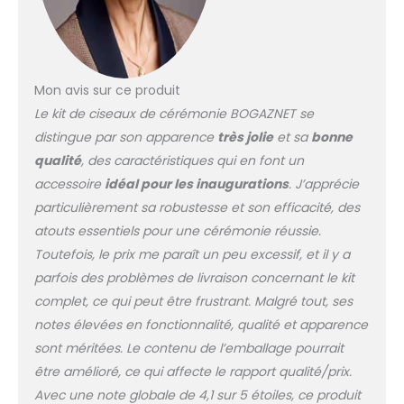
coupe de ruban rouge,
ciseaux de coupe de
ruban rouge, ciseaux
de cérémonie pour la
coupe de ruban,
Mon avis sur ce produit
ciseaux de cérémonie
Le kit de ciseaux de cérémonie BOGAZNET se
pour la coupe de ruban
distingue par son apparence
très jolie
et sa
bonne
Les grands ciseaux
pour la cérémonie de
qualité
, des caractéristiques qui en font un
coupe de ruban ont
accessoire
idéal pour les inaugurations
. J’apprécie
une taille et un design
particulièrement sa robustesse et son efficacité, des
impressionnants qui les
atouts essentiels pour une cérémonie réussie.
rendent visibles et
mémorables pour les
Toutefois, le prix me paraît un peu excessif, et il y a
invités et les
parfois des problèmes de livraison concernant le kit
participants de la
complet, ce qui peut être frustrant. Malgré tout, ses
cérémonie. Les grands
notes élevées en fonctionnalité, qualité et apparence
ciseaux de coupe de
ruban sont fabriqués
sont méritées. Le contenu de l’emballage pourrait
en acier inoxydable
être amélioré, ce qui affecte le rapport qualité/prix.
avec des poignées en
Avec une note globale de 4,1 sur 5 étoiles, ce produit
PVC rouge durables et