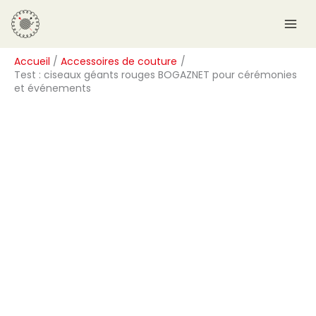
Aller
R
au
e
contenu
c
Accueil
Accessoires de couture
h
Test : ciseaux géants rouges BOGAZNET pour cérémonies
e
et événements
r
c
h
e
r