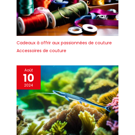
du ruban et le ruban
d'ouverture est un
élément important de
la cérémonie. Couper le
ruban rouge sera une
partie réussie de votre
événement important,
Cadeaux à offrir aux passionnées de couture
faisant de l'ouverture
Accessoires de couture
un point fort pour les
personnes présentes.
Le kit de cérémonie de
Août
découpe de ruban
10
vous aidera à montrer
la signification
2024
symbolique de
l'ouverture et sa
signification pour
toutes les personnes
impliquées.