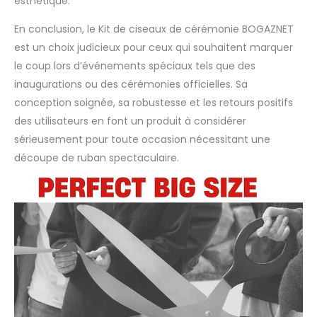
esthétique.
L'utilisation de grands
ciseaux pour la
En conclusion, le Kit de ciseaux de cérémonie BOGAZNET
cérémonie de découpe
est un choix judicieux pour ceux qui souhaitent marquer
du ruban et le ruban
le coup lors d’événements spéciaux tels que des
d'ouverture est un
inaugurations ou des cérémonies officielles. Sa
élément important de
la cérémonie. Couper le
conception soignée, sa robustesse et les retours positifs
ruban rouge sera une
des utilisateurs en font un produit à considérer
partie réussie de votre
sérieusement pour toute occasion nécessitant une
événement important,
découpe de ruban spectaculaire.
faisant de l'ouverture
un point fort pour les
personnes présentes.
Le kit de cérémonie de
découpe de ruban
vous aidera à montrer
la signification
symbolique de
l'ouverture et sa
signification pour
toutes les personnes