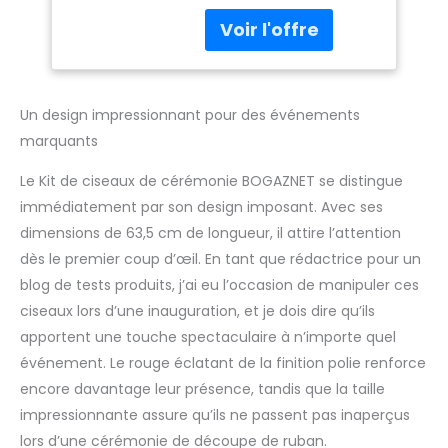
ruban rouge grand
découpe de ruban
ouverture. Les grands
avec ruban rouge
ciseaux mesurent 63,5
de 10,2 cm de large
cm lorsqu'ils sont
et 5 mètres de
fermés. Le ruban pour
long
la cérémonie de coupe
Un design impressionnant pour des événements
du ruban mesure 10,2
marquants
cm de large et 5
mètres de long pour la
Le Kit de ciseaux de cérémonie BOGAZNET se distingue
cérémonie de coupe
immédiatement par son design imposant. Avec ses
de ruban, ciseaux
dimensions de 63,5 cm de longueur, il attire l’attention
rouges pour la
cérémonie de coupe
dès le premier coup d’œil. En tant que rédactrice pour un
de ruban, ciseaux de
blog de tests produits, j’ai eu l’occasion de manipuler ces
coupe de ruban
ciseaux lors d’une inauguration, et je dois dire qu’ils
géants, ciseaux de
apportent une touche spectaculaire à n’importe quel
coupe de ruban rouge,
ciseaux de coupe de
événement. Le rouge éclatant de la finition polie renforce
ruban rouge, ciseaux
encore davantage leur présence, tandis que la taille
de cérémonie pour la
impressionnante assure qu’ils ne passent pas inaperçus
coupe de ruban,
lors d’une cérémonie de découpe de ruban.
ciseaux de cérémonie