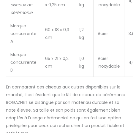
4,
votre événement De
ciseaux de
x 0,25 cm
kg
inoxydable
plus, nos ciseaux
cérémonie
robustes sont
polyvalents et ont une
Marque
large gamme
60 x 18 x 0,3
1,2
d'utilisations. Ciseaux
concurrente
Acier
3,
cm
kg
coupent parfaitement
A
le papier, les matériaux
d'emballage, le tissu,
Marque
les tissus
65 x 21 x 0,2
1,0
Acier
concurrente
4,
d'ameublement. Les
cm
kg
inoxydable
ciseaux à grande
B
ouverture seront une
excellente aide pour les
En comparant ces ciseaux aux autres disponibles sur le
travaux d'aiguille, la
couture et plus encore.
marché, il est évident que le Kit de ciseaux de cérémonie
Mais nos ciseaux ne
BOGAZNET se distingue par son matériau durable et sa
sont pas seulement un
note élevée. Sa taille et son poids sont également bien
outil fonctionnel, mais
adaptés à l’usage cérémonial, ce qui en fait une option
aussi un symbole de
privilégiée pour ceux qui recherchent un produit fiable et
réussite et de
réalisation d'un objectif