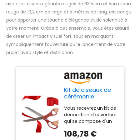
avec ses ciseaux géants rouges de 63,5 cm et son ruban
rouge de 10,2 cm de large et 5 mètres de long, est conçu
pour apporter une touche d’élégance et de solennité à
votre moment. Grâce à cet ensemble, vous êtes assuré
de créer un impact visuel fort, tout en marquant
symboliquement l’ouverture ou le lancement de votre
projet avec style et distinction.
Kit de ciseaux de
cérémonie
BOGAZNET -
Vous recevrez un kit de
Ciseaux géants
décoration d'ouverture
rouges 63,5 cm
qui se compose d'un
pour événements
ciseaux géant pour
spéciaux -
108,78 €
couper le ruban et d'un
Cérémonie de