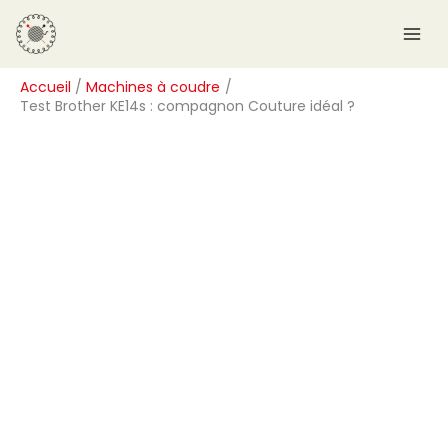
Aller
R
au
e
contenu
c
Accueil
Machines à coudre
h
Test Brother KE14s : compagnon Couture idéal ?
e
r
c
h
e
r