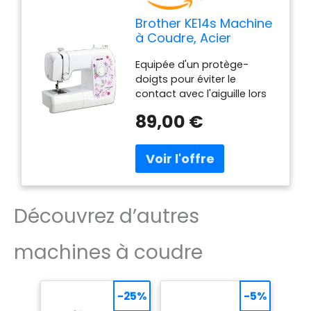
Brother KE14s Machine
à Coudre, Acier
Inoxydable,
Equipée d'un protège-
Blanc/Rose, 40 x 15 x
doigts pour éviter le
31 cm
contact avec l'aiguille lors
de la couture, pour jeunes
89,00 €
débutants créatifs avec
protection pour les doigts
(14 points) 14 fonctions de
couture utilitaires &
décoratifs, dont 1
boutonnière en 4 étapes,
Découvrez d’autres
pour les coutures basiques
(ourlet, assemblage,...) sur
différents types de tissu
machines à coudre
(fin, moyen, élastique,...)
Bras libre pour coudre les
pièces tubulaires (bas de
-25%
-5%
pantalon, manches,...)