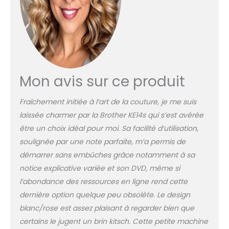
de travail par diode LED
"lumière du jour" Longueur &
largeur des points
préréglées, canette
horizontale, réglage
manuelle de la tension,
livrée avec DVD d'initiation
aux manipulations de base
Mon avis sur ce produit
Fraîchement initiée à l’art de la couture, je me suis
laissée charmer par la Brother KE14s qui s’est avérée
être un choix idéal pour moi. Sa facilité d’utilisation,
soulignée par une note parfaite, m’a permis de
démarrer sans embûches grâce notamment à sa
notice explicative variée et son DVD, même si
l’abondance des ressources en ligne rend cette
dernière option quelque peu obsolète. Le design
blanc/rose est assez plaisant à regarder bien que
certains le jugent un brin kitsch. Cette petite machine