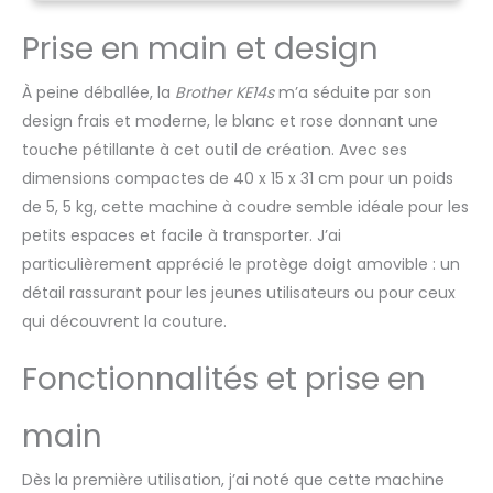
boutonnière en 4 étapes,
Prise en main et design
pour les coutures basiques
(ourlet, assemblage,...) sur
différents types de tissu
À peine déballée, la
Brother KE14s
m’a séduite par son
(fin, moyen, élastique,...)
design frais et moderne, le blanc et rose donnant une
Bras libre pour coudre les
touche pétillante à cet outil de création. Avec ses
pièces tubulaires (bas de
pantalon, manches,...)
dimensions compactes de 40 x 15 x 31 cm pour un poids
Eclairage puissant du plan
de 5, 5 kg, cette machine à coudre semble idéale pour les
de travail par diode LED
petits espaces et facile à transporter. J’ai
"lumière du jour" Longueur &
particulièrement apprécié le protège doigt amovible : un
largeur des points
détail rassurant pour les jeunes utilisateurs ou pour ceux
préréglées, canette
horizontale, réglage
qui découvrent la couture.
manuelle de la tension,
livrée avec DVD d'initiation
Fonctionnalités et prise en
aux manipulations de base
main
Dès la première utilisation, j’ai noté que cette machine