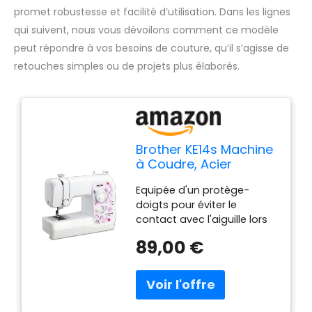
promet robustesse et facilité d’utilisation. Dans les lignes
qui suivent, nous vous dévoilons comment ce modèle
peut répondre à vos besoins de couture, qu’il s’agisse de
retouches simples ou de projets plus élaborés.
Brother KE14s Machine
à Coudre, Acier
Inoxydable,
Equipée d'un protège-
Blanc/Rose, 40 x 15 x
doigts pour éviter le
31 cm
contact avec l'aiguille lors
de la couture, pour jeunes
89,00 €
débutants créatifs avec
protection pour les doigts
(14 points) 14 fonctions de
couture utilitaires &
décoratifs, dont 1