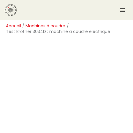
Aller
R
au
e
contenu
c
Accueil
Machines à coudre
h
Test Brother 3034D : machine à coudre électrique
e
r
c
h
e
r