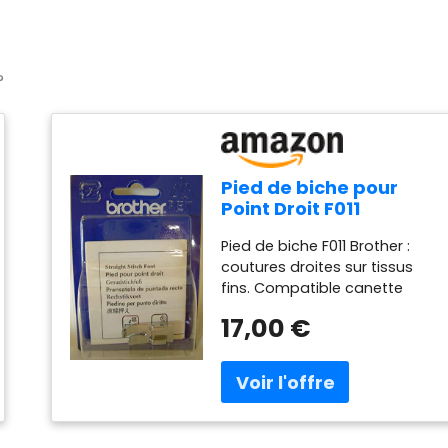
?
Pied de biche pour
Point Droit F011
(canette Horizontale)
Pied de biche F011 Brother :
- Brother
coutures droites sur tissus
fins. Compatible canette
horizontale. Résultats pro
17,00 €
garantis. Achetez-le ! Pied de
biche pour point droit F011
(canette horizontale) -
Brother — l' accessoire
spécialisé Brother qui
transforme vos projets de