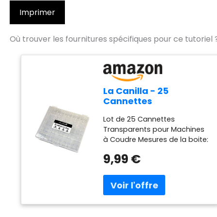
Imprimer
Où trouver les fournitures spécifiques pour ce tutoriel 
La Canilla - 25
Cannettes
Transparents pour
Lot de 25 Cannettes
Machine à Coudre
Transparents pour Machines
Brother, Singer, Elna,
à Coudre Mesures de la boite:
Janome, Lidl, AEG
12 x 10 x 2.5 cm Dimensions
11.5mm x 20.5mm
9,99 €
des canettes: 11.5 x 20.5 mm
Canettes Compatibles avec
boitier de canette Réf.
15277ZZ Boitier de cannette
non inclus