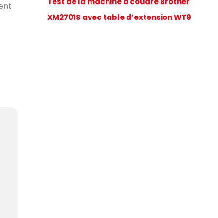
Test de la machine à coudre Brother
ment
XM2701S avec table d’extension WT9