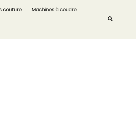
R
s couture
Machines à coudre
e
Recherche
c
h
e
r
c
h
e
r