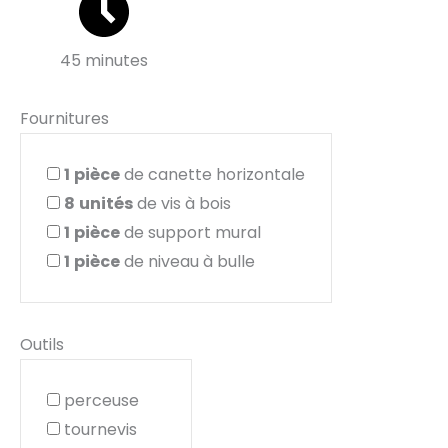
45 minutes
Fournitures
1
pièce
de canette horizontale
8
unités
de vis à bois
1
pièce
de support mural
1
pièce
de niveau à bulle
Outils
perceuse
tournevis