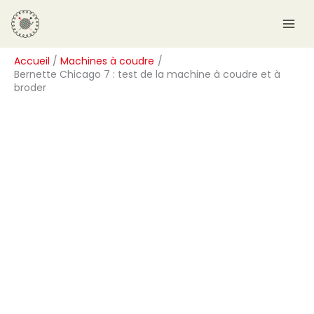
Aller
R
au
e
contenu
c
Accueil
Machines à coudre
h
Bernette Chicago 7 : test de la machine à coudre et à
e
broder
r
c
h
e
r