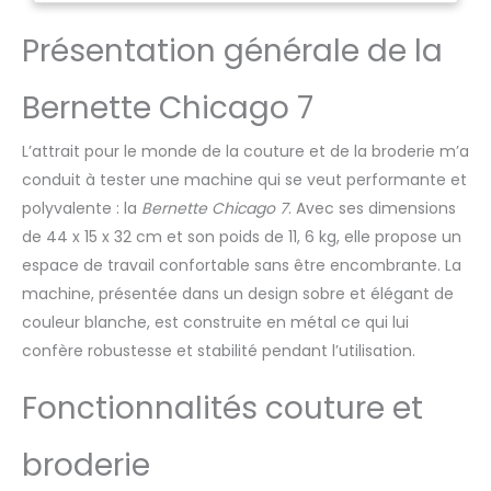
robuste et fiable ! Sa coque
Présentation générale de la
en métal résistent et
costaud, d’excellente
qualité, rendra la Chicago 7
Bernette Chicago 7
la compagne idéale pour
tous vos travaux de
L’attrait pour le monde de la couture et de la broderie m’a
couture pendant les
années à venir et vous
conduit à tester une machine qui se veut performante et
permettra de donner libre
polyvalente : la
Bernette Chicago 7
. Avec ses dimensions
cours à votre créativité !
de 44 x 15 x 32 cm et son poids de 11, 6 kg, elle propose un
200 POINTS DE COUTURE :
espace de travail confortable sans être encombrante. La
idéale pour le patchwork et
machine, présentée dans un design sobre et élégant de
le quilting car, parmi ses
accessoires, vous trouverez
couleur blanche, est construite en métal ce qui lui
une table de rallonge aussi.
confère robustesse et stabilité pendant l’utilisation.
Parfaite pour la décoration
des tissus SPECIALE TISSUS
Fonctionnalités couture et
EPAIS : Grace à son
excellent système de
broderie
griffes d’entrainement,
cette machine est idéale