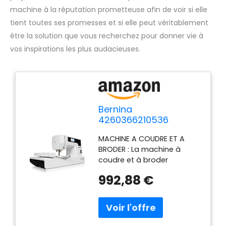
machine à la réputation prometteuse afin de voir si elle
tient toutes ses promesses et si elle peut véritablement
être la solution que vous recherchez pour donner vie à
vos inspirations les plus audacieuses.
Bernina
4260366210536
Bernette Chicago 7
MACHINE A COUDRE ET A
Machine à coudre et à
BRODER : La machine à
broder, Blanc
coudre et à broder
Bernette Chicago 7 est une
992,88 €
machine de grande qualité
au prix le plus bas du
marché. Polyvalente,
simple, compacte et
pratique ! Qualité suisse