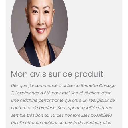
tous vos travaux de
couture pendant les
années à venir et vous
permettra de donner libre
cours à votre créativité !
200 POINTS DE COUTURE :
idéale pour le patchwork et
le quilting car, parmi ses
accessoires, vous trouverez
une table de rallonge aussi.
Parfaite pour la décoration
des tissus SPECIALE TISSUS
Mon avis sur ce produit
EPAIS : Grace à son
excellent système de
Dès que j’ai commencé à utiliser la Bernette Chicago
griffes d’entrainement,
7, l’expérience a été pour moi une révélation; c’est
cette machine est idéale
une machine performante qui offre un réel plaisir de
pour les tissus épais ou
difficiles comme le Jean,
couture et de broderie. Son rapport qualité-prix me
par exemple BRAS LIBRE
semble très bon au vu des nombreuses possibilités
EXTRA LONG : Enlevez le
qu’elle offre en matière de points de broderie, et je
plateau de la Chicago 7 et