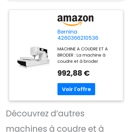
Bernina
4260366210536
Bernette Chicago 7
MACHINE A COUDRE ET A
Machine à coudre et à
BRODER : La machine à
broder, Blanc
coudre et à broder
Bernette Chicago 7 est une
992,88 €
machine de grande qualité
au prix le plus bas du
marché. Polyvalente,
simple, compacte et
pratique ! Qualité suisse
robuste et fiable ! Sa coque
Découvrez d’autres
en métal résistent et
costaud, d’excellente
qualité, rendra la Chicago 7
machines à coudre et à
la compagne idéale pour