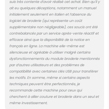
suis très contente d’avoir réalisé cet achat. Bien qu’il y
vous obtiendrez un bras
libre idéal pour la couture
ait eu quelques déceptions, notamment un manuel
tubulaire, parfait pour les
initialement seulement en italien et l’absence du
pantalons, les manches ou
logiciel de broderie (qui représente un coût
les poignets PRISE EN MAIN
supplémentaire non négligeable), ces soucis ont été
FACILE ET COMPLETE :
Parfaite pour la couture
contrebalancés par un service après-vente réactif et
quotidienne ! Garce à ses
efficace ainsi que la disponibilité de la notice en
200 points, la Bernette
français en ligne. La machine elle-même est
Chicago 7 vous permettra
silencieuse et agréable à utiliser malgré certains
de réaliser tous vos projets
de couture et de
dysfonctionnements du module broderie mentionnés
décoration
par d’autres utilisateurs et des problèmes de
compatibilité avec certaines clés USB pour transférer
les motifs. En somme, même si certains aspects
techniques peuvent être perfectionnés, je
recommande cette machine pour ceux qui
cherchent à allier couture et broderie dans un seul et
même investissement.