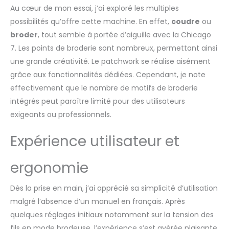
pour les tissus épais ou
Au cœur de mon essai, j’ai exploré les multiples
difficiles comme le Jean,
possibilités qu’offre cette machine. En effet,
coudre
ou
par exemple BRAS LIBRE
broder
, tout semble à portée d’aiguille avec la Chicago
EXTRA LONG : Enlevez le
plateau de la Chicago 7 et
7. Les points de broderie sont nombreux, permettant ainsi
vous obtiendrez un bras
une grande créativité. Le patchwork se réalise aisément
libre idéal pour la couture
grâce aux fonctionnalités dédiées. Cependant, je note
tubulaire, parfait pour les
effectivement que le nombre de motifs de broderie
pantalons, les manches ou
intégrés peut paraître limité pour des utilisateurs
les poignets PRISE EN MAIN
FACILE ET COMPLETE :
exigeants ou professionnels.
Parfaite pour la couture
quotidienne ! Garce à ses
Expérience utilisateur et
200 points, la Bernette
Chicago 7 vous permettra
ergonomie
de réaliser tous vos projets
de couture et de
décoration
Dès la prise en main, j’ai apprécié sa simplicité d’utilisation
malgré l’absence d’un manuel en français. Après
quelques réglages initiaux notamment sur la tension des
fils en mode brodeuse, l’expérience s’est avérée plaisante.