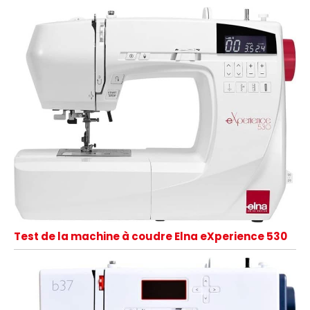
(dont une dans la
machine), aiguille
double (2.0/75), jeu
d’aiguilles (90/14),
tournevis disque,
découseur, pinceau de
nettoyage, pédale
rhéostat, housse souple
Test de la machine à coudre Elna eXperience 530