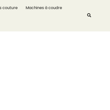
R
s couture
Machines à coudre
e
Recherche
c
h
e
r
c
h
e
r