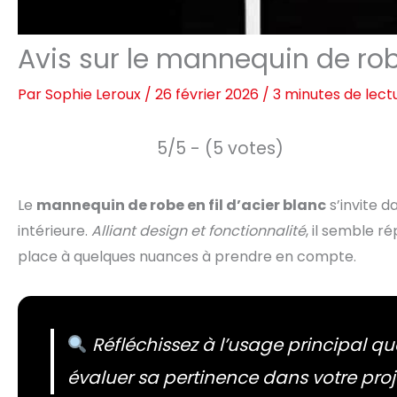
Avis sur le mannequin de robe
Par
Sophie Leroux
/
26 février 2026
/
3 minutes de lect
5/5 - (5 votes)
Le
mannequin de robe en fil d’acier blanc
s’invite d
intérieure.
Alliant design et fonctionnalité
, il semble r
place à quelques nuances à prendre en compte.
Réfléchissez à l’usage principal q
évaluer sa pertinence dans votre proj