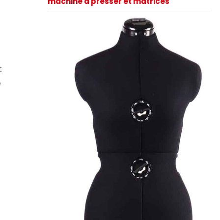
machine à presser et matrices
t
e