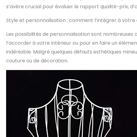
s’avère crucial pour évaluer le rapport qualité-prix, d’
Style et personnalisation : comment l’intégrer à votre
Les possibilités de personnalisation sont nombreuses a
l’accorder à votre intérieur ou pour en faire un éléme
indéniable. Malgré quelques défauts esthétiques mineu
couture ou de décoration.