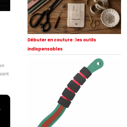
Débuter en couture : les outils
indispensables
on
ssant