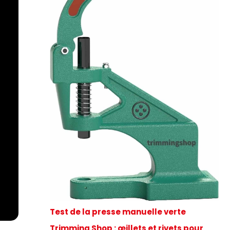
Test de la presse manuelle verte
Trimming Shop : œillets et rivets pour