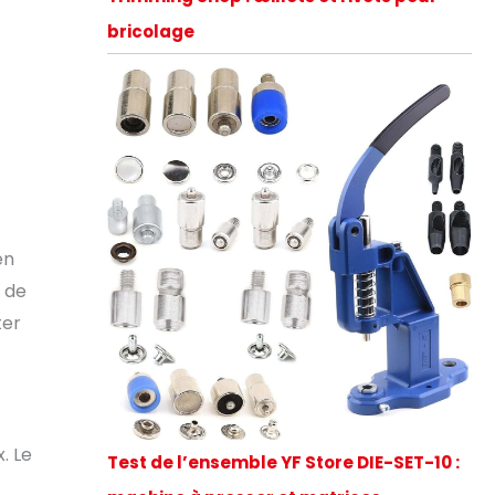
bricolage
en
 de
ter
. Le
Test de l’ensemble YF Store DIE-SET-10 :