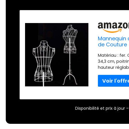
Mannequin d
de Couture
Matériau : fer. 
34,3 cm, poitrin
hauteur réglabl
métallique ave
design élégant
taille et des 
des maillots d
Vous pouvez fa
hauteur du po
Disponibilité et prix à jou