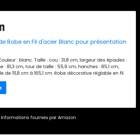
e Robe en Fil d'acier Blanc pour présentation
Couleur : blanc. Taille : cou : 31,8 cm, largeur des épaules :
e : 81,3 cm, tour de taille : 55,9 cm, hanches : 85,1 cm,
e de 111,8 cm à 165,1 cm. Robe décorative réglable en fil
c base en métal antique, belle et élégante, avec un
 en volute. Cette robe autoportante a une poitrine, une
hanches pour femme, ce qui la rend idéale pour afficher
e bain, de la lingerie et d'autres vêtements pour femmes.
cilement régler la hauteur du mannequin en ajustant la
teau central. Non recommandé pour les charges lourdes.
r – informations fournies par Amazon