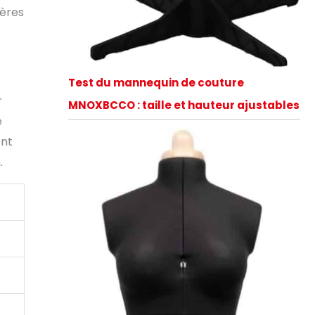
ières
Test du mannequin de couture
r
MNOXBCCO : taille et hauteur ajustables
e
ent
.