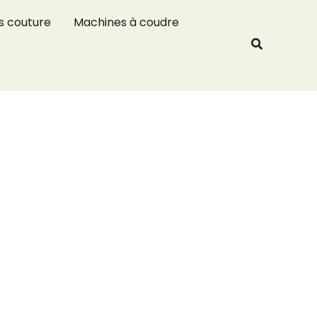
R
s couture
Machines à coudre
e
Recherche
c
h
e
r
c
h
e
r