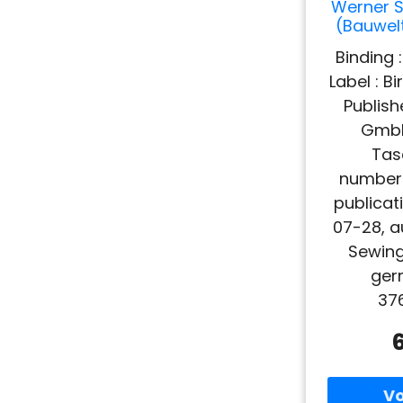
Werner S
(Bauwel
Binding 
Label : 
Publish
GmbH
Tas
numberO
publicat
07-28, a
Sewing
ger
37