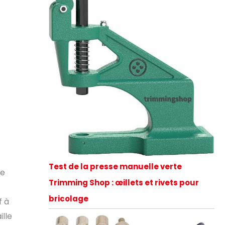
Test de la presse manuelle verte
ue
Trimming Shop : œillets et rivets pour
bricolage
f à
ille