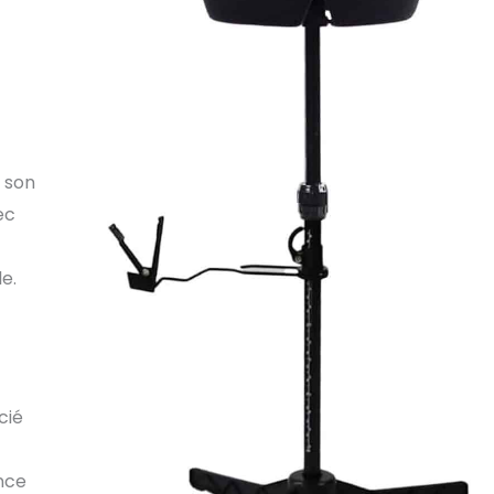
e son
ec
le.
cié
ance