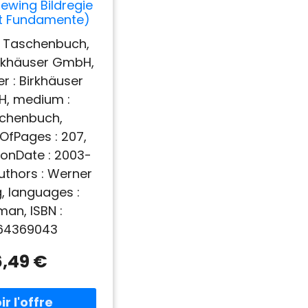
ewing Bildregie
t Fundamente)
: Taschenbuch,
Birkhäuser GmbH,
er : Birkhäuser
, medium :
chenbuch,
fPages : 207,
ionDate : 2003-
uthors : Werner
, languages :
man, ISBN :
64369043
6,49 €