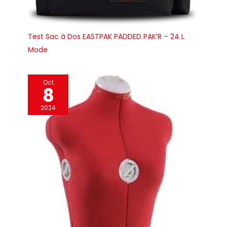
Test Sac à Dos EASTPAK PADDED PAK’R – 24 L
Mode
Oct
8
2024