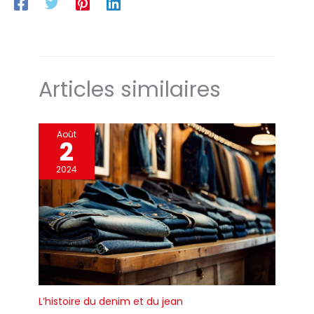
questions, n'hésitez
pas à nous contacter.
Articles similaires
Août
2
2024
L’histoire du denim et du jean