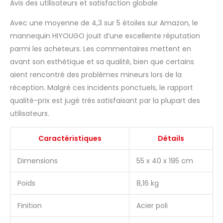
Facile à assembler : le
Avis des utilisateurs et satisfaction globale
processus d'installation
de ce mannequin est
Avec une moyenne de 4,3 sur 5 étoiles sur Amazon, le
simple et facile à
mannequin HIYOUGO jouit d’une excellente réputation
utiliser. Vous pouvez
parmi les acheteurs. Les commentaires mettent en
assembler le
avant son esthétique et sa qualité, bien que certains
mannequin
indépendamment en
aient rencontré des problèmes mineurs lors de la
quelques minutes. Si
réception. Malgré ces incidents ponctuels, le rapport
vous avez des
qualité-prix est jugé très satisfaisant par la plupart des
questions, n'hésitez
utilisateurs.
pas à nous contacter.
Caractéristiques
Détails
Dimensions
55 x 40 x 195 cm
Poids
8,16 kg
Finition
Acier poli