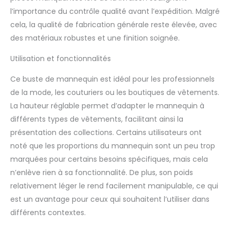
vos vêtements, et
l’importance du contrôle qualité avant l’expédition. Malgré
l'effet d'affichage est
cela, la qualité de fabrication générale reste élevée, avec
meilleur. Variété
d'affichage : le design
des matériaux robustes et une finition soignée.
d'une taille fine et de
Utilisation et fonctionnalités
hanches larges rend le
mannequin plus en
Ce buste de mannequin est idéal pour les professionnels
ligne avec les figures
européennes et
de la mode, les couturiers ou les boutiques de vêtements.
américaines et plus
La hauteur réglable permet d’adapter le mannequin à
sexy. En plus des
différents types de vêtements, facilitant ainsi la
vêtements ou des
présentation des collections. Certains utilisateurs ont
jupes ordinaires, ce
mannequin dodu peut
noté que les proportions du mannequin sont un peu trop
mieux présenter un
marquées pour certains besoins spécifiques, mais cela
pyjama à bretelles, une
n’enlève rien à sa fonctionnalité. De plus, son poids
robe tube, une jupe
relativement léger le rend facilement manipulable, ce qui
hanche, un
cheongsam, une robe
est un avantage pour ceux qui souhaitent l’utiliser dans
sirène, une robe de bal,
différents contextes.
un gilet flatteur, etc.