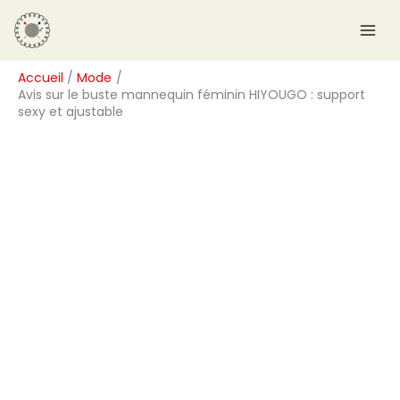
Aller
R
au
e
contenu
c
Accueil
Mode
h
Avis sur le buste mannequin féminin HIYOUGO : support
e
sexy et ajustable
r
c
h
e
r