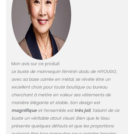
tuyaux en fer épais, qui
sont plus robustes et
durables que les tubes
ordinaires, sans se plier
ou se déformer. La
plaque carrée de la
base sera plus belle,
stable et ne tremblera
pas. Tissu propre et
bien rangé : la surface
Mon avis sur ce produit
du mannequin est
Le buste de mannequin féminin dodu de HIYOUGO,
recouverte de tissus
avec sa base carrée en métal, se révèle être un
propres et bien rangés,
et le revêtement en
excellent choix pour toute boutique ou bureau
coton est parfaitement
cherchant à mettre en valeur ses vêtements de
fixé au torse du
manière élégante et stable. Son design est
mannequin, ce qui
magnifique
et l’ensemble est
très joli
, faisant de ce
n'endommagera pas
vos vêtements, et
buste un véritable atout visuel. Bien que le tissu
l'effet d'affichage est
présente quelques défauts et que les proportions
meilleur. Variété
puissent être trop marquées pour certains besoins