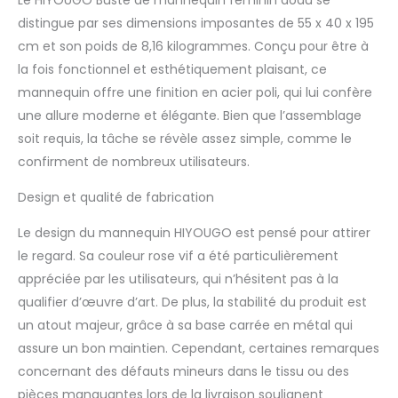
tige de support et la
distingue par ses dimensions imposantes de 55 x 40 x 195
base carrée en bas
cm et son poids de 8,16 kilogrammes. Conçu pour être à
sont fabriquées en
la fois fonctionnel et esthétiquement plaisant, ce
tuyaux en fer épais, qui
sont plus robustes et
mannequin offre une finition en acier poli, qui lui confère
durables que les tubes
une allure moderne et élégante. Bien que l’assemblage
ordinaires, sans se plier
soit requis, la tâche se révèle assez simple, comme le
ou se déformer. La
confirment de nombreux utilisateurs.
plaque carrée de la
base sera plus belle,
Design et qualité de fabrication
stable et ne tremblera
pas. Tissu propre et
Le design du mannequin HIYOUGO est pensé pour attirer
bien rangé : la surface
le regard. Sa couleur rose vif a été particulièrement
du mannequin est
recouverte de tissus
appréciée par les utilisateurs, qui n’hésitent pas à la
propres et bien rangés,
qualifier d’œuvre d’art. De plus, la stabilité du produit est
et le revêtement en
un atout majeur, grâce à sa base carrée en métal qui
coton est parfaitement
assure un bon maintien. Cependant, certaines remarques
fixé au torse du
mannequin, ce qui
concernant des défauts mineurs dans le tissu ou des
n'endommagera pas
pièces manquantes lors de la livraison soulignent