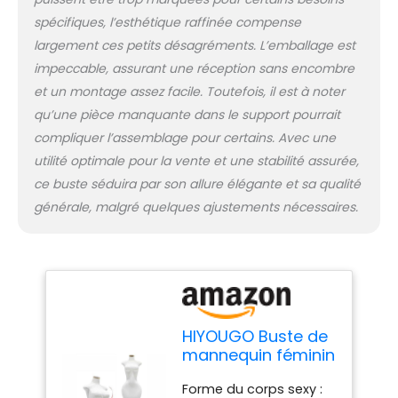
d'affichage : le design
spécifiques, l’esthétique raffinée compense
d'une taille fine et de
hanches larges rend le
largement ces petits désagréments. L’emballage est
mannequin plus en
impeccable, assurant une réception sans encombre
ligne avec les figures
et un montage assez facile. Toutefois, il est à noter
européennes et
qu’une pièce manquante dans le support pourrait
américaines et plus
sexy. En plus des
compliquer l’assemblage pour certains. Avec une
vêtements ou des
utilité optimale pour la vente et une stabilité assurée,
jupes ordinaires, ce
ce buste séduira par son allure élégante et sa qualité
mannequin dodu peut
générale, malgré quelques ajustements nécessaires.
mieux présenter un
pyjama à bretelles, une
robe tube, une jupe
hanche, un
cheongsam, une robe
sirène, une robe de bal,
un gilet flatteur, etc.
HIYOUGO Buste de
Facile à assembler : le
mannequin féminin
processus d'installation
dodu, présentoir
de ce mannequin est
Forme du corps sexy :
3/4 avec base