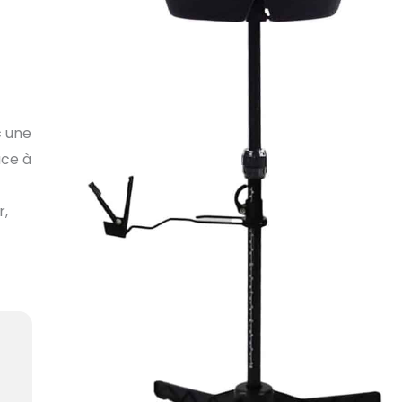
c une
âce à
r,