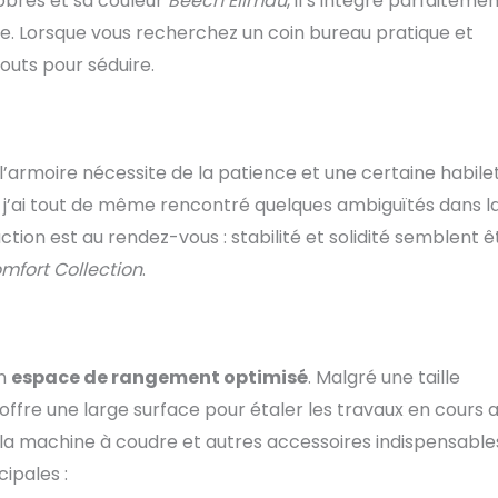
sobres et sa couleur
Beech Ellmau
, il s’intègre parfaiteme
pe. Lorsque vous recherchez un coin bureau pratique et
uts pour séduire.
’armoire nécessite de la patience et une certaine habile
, j’ai tout de même rencontré quelques ambiguïtés dans l
faction est au rendez-vous : stabilité et solidité semblent ê
mfort Collection
.
on
espace de rangement optimisé
. Malgré une taille
ffre une large surface pour étaler les travaux en cours a
la machine à coudre et autres accessoires indispensable
cipales :