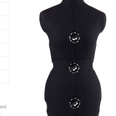
uant
: