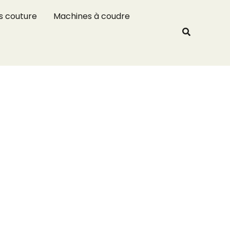
R
s couture
Machines à coudre
e
Recherche
c
h
e
r
c
h
e
r