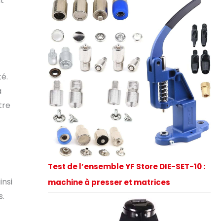
nt
té.
a
tre
Test de l’ensemble YF Store DIE-SET-10 :
insi
machine à presser et matrices
s.