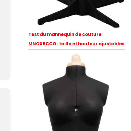
Test du mannequin de couture
MNOXBCCO : taille et hauteur ajustables