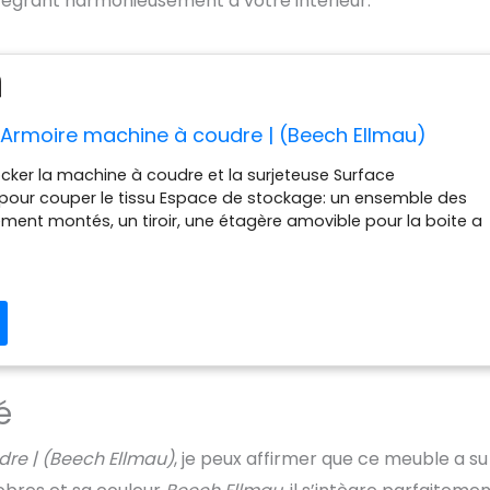
ntégrant harmonieusement à votre intérieur.
 Armoire machine à coudre | (Beech Ellmau)
tocker la machine à coudre et la surjeteuse Surface
pour couper le tissu Espace de stockage: un ensemble des
ment montés, un tiroir, une étagère amovible pour la boite a
 pièces, un rangement à compartiments
é
dre | (Beech Ellmau)
, je peux affirmer que ce meuble a su