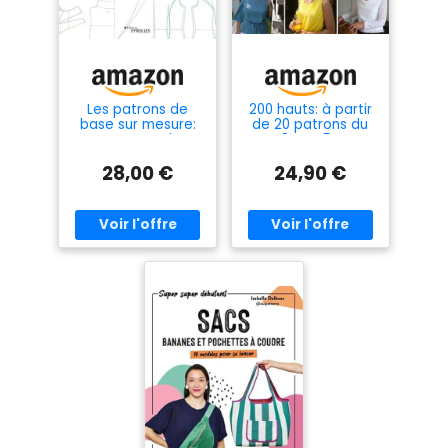
brocart, velours. Contraste
2,3 : tulle (en deux couleurs
coordonnées). Entoilage :
coton canard, sergé.
Entoilage : léger et fusible.
Les patrons de
200 hauts: à partir
base sur mesure:
de 20 patrons du
Buste, manche,
34 au 54
jupe et pantalon -
28,00 €
24,90 €
Construction et
ajustement