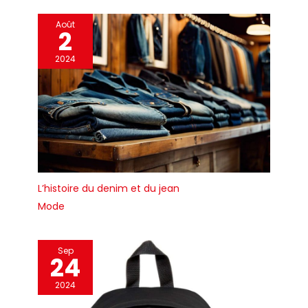
Août
2
2024
L’histoire du denim et du jean
Mode
Sep
24
2024