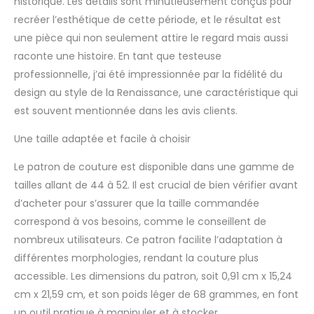
historique. Les détails sont minutieusement conçus pour
corsage et contraste de
2,5 cm Dupioni, satin,
recréer l’esthétique de cette période, et le résultat est
shantung, taffetas, lame.
une pièce qui non seulement attire le regard mais aussi
Corsage également en :
raconte une histoire. En tant que testeuse
brocart, velours. Contraste
professionnelle, j’ai été impressionnée par la fidélité du
2,3 : tulle (en deux couleurs
coordonnées). Entoilage :
design au style de la Renaissance, une caractéristique qui
coton canard, sergé.
est souvent mentionnée dans les avis clients.
Entoilage : léger et fusible.
Une taille adaptée et facile à choisir
Le patron de couture est disponible dans une gamme de
tailles allant de 44 à 52. Il est crucial de bien vérifier avant
d’acheter pour s’assurer que la taille commandée
correspond à vos besoins, comme le conseillent de
nombreux utilisateurs. Ce patron facilite l’adaptation à
différentes morphologies, rendant la couture plus
accessible. Les dimensions du patron, soit 0,91 cm x 15,24
cm x 21,59 cm, et son poids léger de 68 grammes, en font
un outil pratique à manipuler et à stocker.