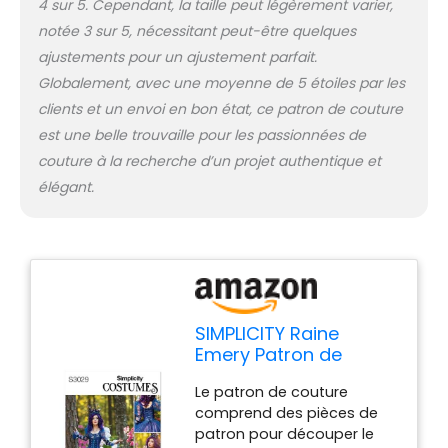
4 sur 5. Cependant, la taille peut légèrement varier,
notée 3 sur 5, nécessitant peut-être quelques
ajustements pour un ajustement parfait.
Globalement, avec une moyenne de 5 étoiles par les
clients et un envoi en bon état, ce patron de couture
est une belle trouvaille pour les passionnées de
couture à la recherche d’un projet authentique et
élégant.
SIMPLICITY Raine
Emery Patron de
couture SS3029U5
Le patron de couture
Robe de bal pour
comprend des pièces de
femme Taille 44-46-
patron pour découper le
48-50-52