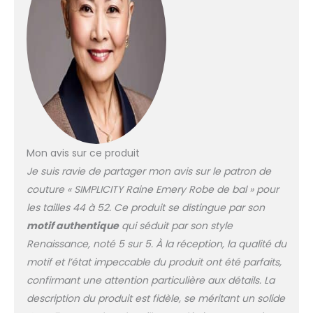
s'adapter à votre style
Suggestion de tissu :
corsage et contraste de
2,5 cm Dupioni, satin,
shantung, taffetas, lame.
Corsage également en :
brocart, velours. Contraste
2,3 : tulle (en deux couleurs
coordonnées). Entoilage :
coton canard, sergé.
Entoilage : léger et fusible.
Mon avis sur ce produit
Je suis ravie de partager mon avis sur le patron de
couture « SIMPLICITY Raine Emery Robe de bal » pour
les tailles 44 à 52. Ce produit se distingue par son
motif authentique
qui séduit par son style
Renaissance, noté 5 sur 5. À la réception, la qualité du
motif et l’état impeccable du produit ont été parfaits,
confirmant une attention particulière aux détails. La
description du produit est fidèle, se méritant un solide