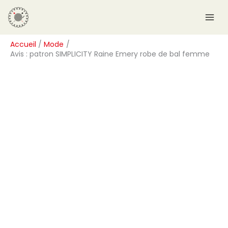
Aller
R
au
e
contenu
c
Accueil
Mode
h
Avis : patron SIMPLICITY Raine Emery robe de bal femme
e
r
c
h
e
r