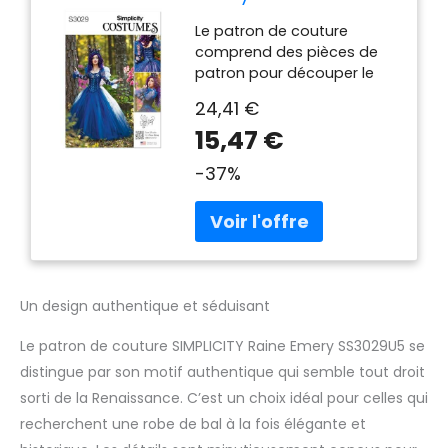
couture SS3029U5
Le patron de couture
Robe de bal pour
comprend des pièces de
femme Taille 44-46-
patron pour découper le
48-50-52
tissu Instructions écrites et
24,41 €
illustrées étape par étape
15,47 €
pour vous guider tout au
long du processus de
-37%
couture Le dos de
l'emballage du motif
comprend des
informations sur la façon
de sélectionner le tissu et
les garnitures, ainsi que des
informations sur les tailles
Un design authentique et séduisant
Les mages montrés sont
Le patron de couture SIMPLICITY Raine Emery SS3029U5 se
pour l'inspiration, soyez
créatif avec votre choix de
distingue par son motif authentique qui semble tout droit
tissus et de garnitures pour
sorti de la Renaissance. C’est un choix idéal pour celles qui
s'adapter à votre style
recherchent une robe de bal à la fois élégante et
Suggestion de tissu :