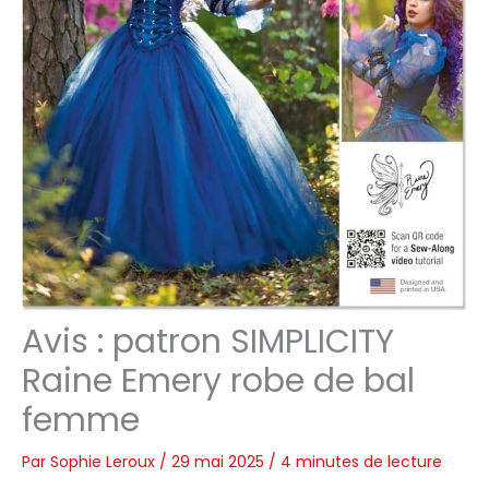
Avis : patron SIMPLICITY
Raine Emery robe de bal
femme
Par
Sophie Leroux
/
29 mai 2025
/
4 minutes de lecture