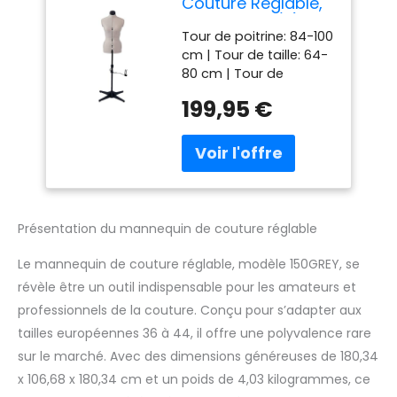
Couture Réglable,
Gris | Petite (S)
Tour de poitrine: 84-100
[Taille EUR 36 à 44]
cm | Tour de taille: 64-
80 cm | Tour de
hanches: 86-102 cm |
199,95 €
Longueur du dos: 38-43
cm | Tour du cou: 35-
45 cm | Hauteur totale:
137-187 cm | Tour de
taille à la hanche: 17-23
cm | Largeur des
épaules: 13 cm | Tour
Présentation du mannequin de couture réglable
d'Épaule au mamelon:
25 cm | Si vous plaît
Le mannequin de couture réglable, modèle 150GREY, se
verifier vos mesures
révèle être un outil indispensable pour les amateurs et
professionnels de la couture. Conçu pour s’adapter aux
tailles européennes 36 à 44, il offre une polyvalence rare
sur le marché. Avec des dimensions généreuses de 180,34
x 106,68 x 180,34 cm et un poids de 4,03 kilogrammes, ce