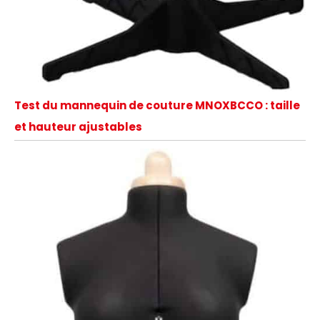
Test du mannequin de couture MNOXBCCO : taille
et hauteur ajustables