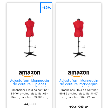
25 cm | Si vous plaît
verifier vos mesures
-12%
Adjustoform Mannequin
Adjustoform Mannequin
de couture, 8 pièces
de couture, mannequin
ajustables, (Taille de la
de couture, 8 pièces
Dimensions | Tour de poitrine :
Dimensions | Tour de poitrine :
robe UE 38 - 46) Petit,
réglables, (Taille de la
84-104 cm, tour de taille : 65-
99-119 cm, tour de taille : 81-101
Rouge Coquelicot
robe UE 44 - 50)
84 cm, hanches : 89-109 cm,
cm, hanches : 104-122 cm,
moyen, rouge
hauteur : jusqu'à 193 cm. Cela
hauteur : jusqu'à 193 cm. Cela
coquelicot
144,99 €
équivaut à une robe de taille
équivaut à une robe de taille
134,38 €