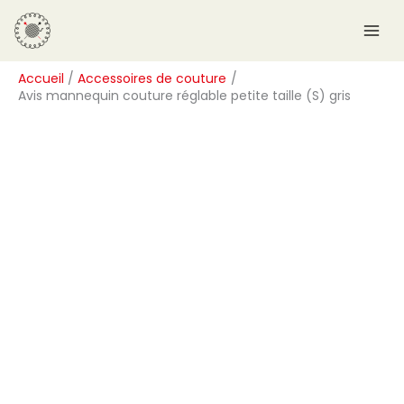
Aller
R
au
e
contenu
c
Accueil
Accessoires de couture
h
Avis mannequin couture réglable petite taille (S) gris
e
r
c
h
e
r