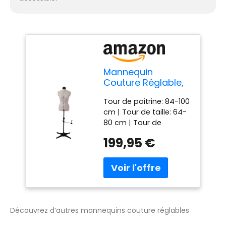
Mannequin
Couture Réglable,
Gris | Petite (S)
Tour de poitrine: 84-100
[Taille EUR 36 à 44]
cm | Tour de taille: 64-
80 cm | Tour de
hanches: 86-102 cm |
199,95 €
Longueur du dos: 38-43
cm | Tour du cou: 35-
45 cm | Hauteur totale:
137-187 cm | Tour de
taille à la hanche: 17-23
cm | Largeur des
épaules: 13 cm | Tour
Découvrez d’autres mannequins couture réglables
d'Épaule au mamelon: