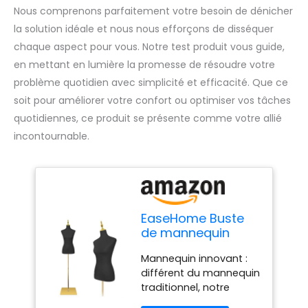
Nous comprenons parfaitement votre besoin de dénicher
la solution idéale et nous nous efforçons de disséquer
chaque aspect pour vous. Notre test produit vous guide,
en mettant en lumière la promesse de résoudre votre
problème quotidien avec simplicité et efficacité. Que ce
soit pour améliorer votre confort ou optimiser vos tâches
quotidiennes, ce produit se présente comme votre allié
incontournable.
EaseHome Buste
de mannequin
féminin en cuir noir
Mannequin innovant :
réglable en
différent du mannequin
hauteur pour
traditionnel, notre
couture, présentoir
mannequin contient un
de modèle avec