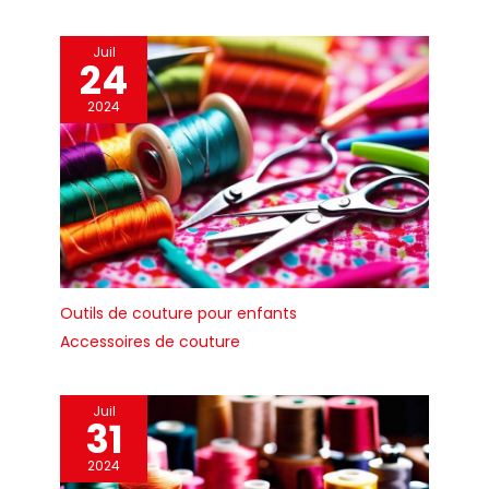
pour exposer des pulls,
des t-shirts, des vestes,
Juil
des robes, des
24
chemisiers, des hauts
et des accessoires sur
2024
un comptoir ou pour
accrocher des
spectacles d'artisanat,
des photos ou du
design. Convient pour
les magasins de
vêtements, les
magasins de tailleur,
Outils de couture pour enfants
les boutiques et
d'autres endroits.
Accessoires de couture
Juil
31
2024