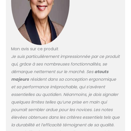
vêtements, des robes
torse du mannequin
de mariée, des
peut être ajustée de 127
meubles et des
à 177,8 cm. Les
matériaux décoratifs.
dimensions de chaque
La base est
partie du mannequin :
antidérapante et plus
poitrine 83 cm ; épaules
stable, ce qui peut
38 cm ; taille 67 cm ;
éviter de rayer le sol
hanches 83 cm. Le
Mon avis sur ce produit
lors du déplacement
torse correspond à
Je suis particulièrement impressionnée par ce produit
du modèle. Matériaux
environ une taille US 2.
qui, grâce à ses nombreuses fonctionnalités, se
légers de qualité : le
Facile à assembler :
mannequin est
démarque nettement sur le marché. Ses
atouts
facile à assembler et à
fabriqué en plastique
démonter, carton
majeurs
résident dans sa conception ergonomique
épais durable, facile à
haute résistance et
et sa performance irréprochable, qui s’avèrent
utiliser et difficile à
emballé pour mieux
essentielles au quotidien. Néanmoins, je dois signaler
casser. La couche de
protéger le mannequin.
cuir est facile à
quelques limites telles qu’une prise en main qui
Tous les accessoires
nettoyer et les taches
pourrait sembler ardue pour les novices. Les notes
du mannequin sont
peuvent être effacées
inclus dans le carton,
élevées obtenues dans les critères essentiels tels que
avec des lingettes. La
vous pouvez terminer le
la durabilité et l’efficacité témoignent de sa qualité.
base en métal a une
montage ou le