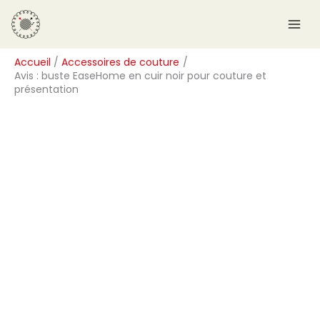
Aller
R
au
e
contenu
c
Accueil
Accessoires de couture
h
Avis : buste EaseHome en cuir noir pour couture et
e
présentation
r
c
h
e
r