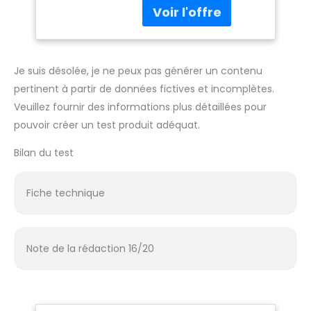
support en métal et
support en métal
une base rectangulaire,
pour vêtements,
qui sont tous
robes, bijoux
amovibles et
assemblés. Il a une
Je suis désolée, je ne peux pas générer un contenu
meilleure capacité de
pertinent à partir de données fictives et incomplètes.
charge que le style
Veuillez fournir des informations plus détaillées pour
traditionnel. Le support
pouvoir créer un test produit adéquat.
en métal doré et la
base solide peuvent
Bilan du test
supporter des
vêtements lourds, des
vêtements, des robes
Fiche technique
de mariée, des
meubles et des
matériaux décoratifs.
La base est
Note de la rédaction 16/20
antidérapante et plus
stable, ce qui peut
éviter de rayer le sol
lors du déplacement